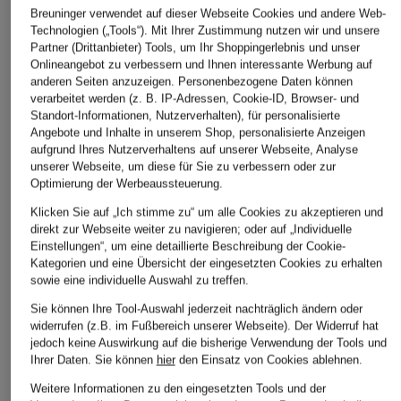
Breuninger verwendet auf dieser Webseite Cookies und andere Web-
CHF 139
CHF 129
CHF 209
Technologien („Tools“). Mit Ihrer Zustimmung nutzen wir und unsere
Ursprünglich:
CHF 169
Ursprünglich:
CHF 159
Ursprünglich:
Partner (Drittanbieter) Tools, um Ihr Shoppingerlebnis und unser
Onlineangebot zu verbessern und Ihnen interessante Werbung auf
anderen Seiten anzuzeigen. Personenbezogene Daten können
verarbeitet werden (z. B. IP-Adressen, Cookie-ID, Browser- und
ÄHNLICHE ARTIKEL ENTDECKEN
Standort-Informationen, Nutzerverhalten), für personalisierte
Angebote und Inhalte in unserem Shop, personalisierte Anzeigen
aufgrund Ihres Nutzerverhaltens auf unserer Webseite, Analyse
unserer Webseite, um diese für Sie zu verbessern oder zur
Optimierung der Werbeaussteuerung.
Klicken Sie auf „Ich stimme zu“ um alle Cookies zu akzeptieren und
direkt zur Webseite weiter zu navigieren; oder auf „Individuelle
Einstellungen“, um eine detaillierte Beschreibung der Cookie-
Kategorien und eine Übersicht der eingesetzten Cookies zu erhalten
sowie eine individuelle Auswahl zu treffen.
Sie können Ihre Tool-Auswahl jederzeit nachträglich ändern oder
widerrufen (z.B. im Fußbereich unserer Webseite). Der Widerruf hat
jedoch keine Auswirkung auf die bisherige Verwendung der Tools und
Ihrer Daten.
Sie können
hier
den Einsatz von Cookies ablehnen.
Weitere Informationen zu den eingesetzten Tools und der