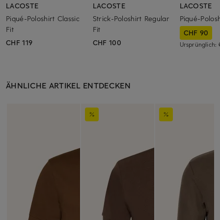
LACOSTE
LACOSTE
LACOSTE
Piqué-Poloshirt Classic
Strick-Poloshirt Regular
Piqué-Polosh
Fit
Fit
CHF 90
CHF 119
CHF 100
Ursprünglich:
ÄHNLICHE ARTIKEL ENTDECKEN