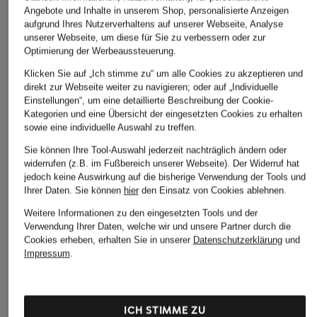
Angebote und Inhalte in unserem Shop, personalisierte Anzeigen
aufgrund Ihres Nutzerverhaltens auf unserer Webseite, Analyse
unserer Webseite, um diese für Sie zu verbessern oder zur
Optimierung der Werbeaussteuerung.
Klicken Sie auf „Ich stimme zu“ um alle Cookies zu akzeptieren und
direkt zur Webseite weiter zu navigieren; oder auf „Individuelle
Einstellungen“, um eine detaillierte Beschreibung der Cookie-
Kategorien und eine Übersicht der eingesetzten Cookies zu erhalten
sowie eine individuelle Auswahl zu treffen.
Jetzt Neukunde werden und Preisvorteil sichern. Code
NEW20
im letzten Bestellschritt einlösen.
Details
Sie können Ihre Tool-Auswahl jederzeit nachträglich ändern oder
widerrufen (z.B. im Fußbereich unserer Webseite). Der Widerruf hat
jedoch keine Auswirkung auf die bisherige Verwendung der Tools und
Größe
Ihrer Daten.
Sie können
hier
den Einsatz von Cookies ablehnen.
Weitere Informationen zu den eingesetzten Tools und der
Dieser Artikel fällt
normal aus
.
Verwendung Ihrer Daten, welche wir und unsere Partner durch die
Cookies erheben, erhalten Sie in unserer
Datenschutzerklärung
und
Impressum
.
Bitte Größe wählen
ICH STIMME ZU