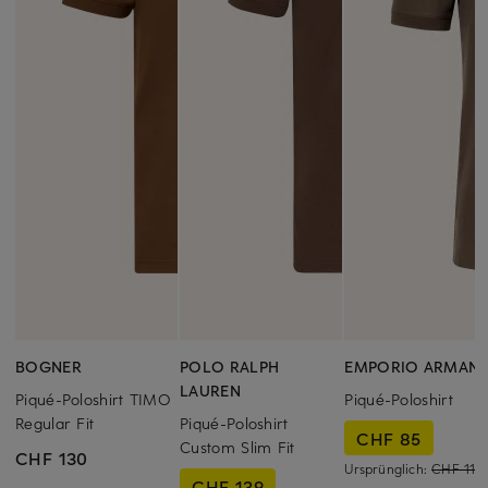
BOGNER
POLO RALPH
EMPORIO ARMANI
LAUREN
Piqué-Poloshirt TIMO
Piqué-Poloshirt
Regular Fit
Piqué-Poloshirt
CHF 85
Custom Slim Fit
CHF 130
Ursprünglich:
CHF 119
CHF 139