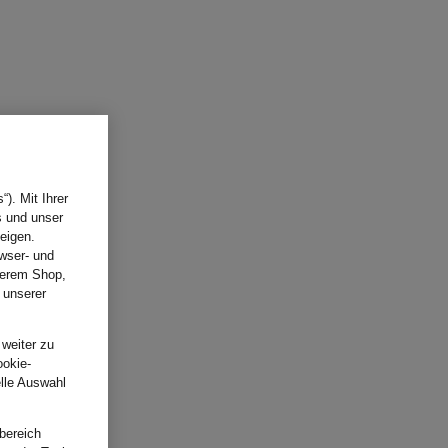
). Mit Ihrer
s und unser
eigen.
wser- und
nserem Shop,
 unserer
.
 weiter zu
ookie-
elle Auswahl
bereich