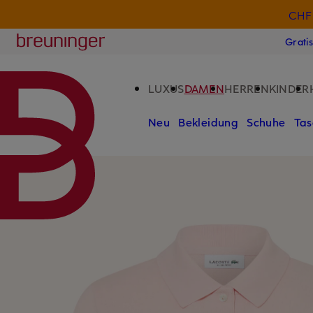
CHF 
ZUM HAUPTINHALT ÜBERSPRINGEN
ZUM SUCHFELD ÜBERSPRINGE
Breuninger
Grati
LUXUS
DAMEN
HERREN
KINDER
Neu
Bekleidung
Schuhe
Tas