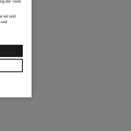
ung der Tools
e wir und
und