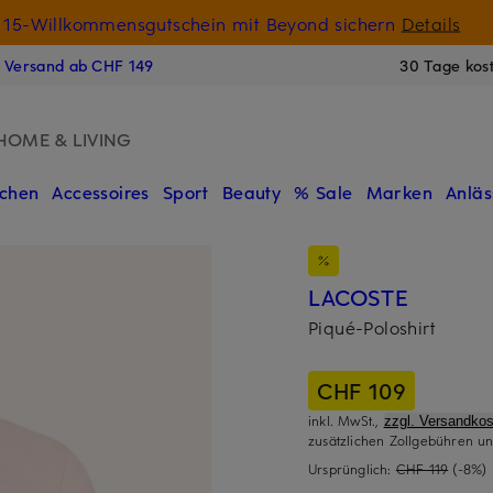
15-Willkommensgutschein mit Beyond sichern
Details
N
s Versand ab CHF 149
30 Tage kos
HOME & LIVING
chen
Accessoires
Sport
Beauty
% Sale
Marken
Anläs
LACOSTE
Piqué-Poloshirt
CHF 109
inkl. MwSt.,
zzgl. Versandkos
zusätzlichen Zollgebühren un
Ursprünglich:
CHF 119
(-8%)