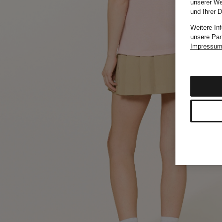
unserer We
und Ihrer 
Weitere In
unsere Par
Impressu