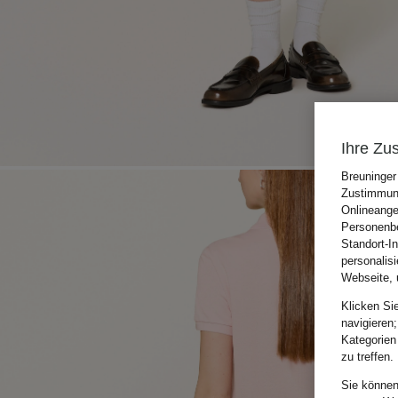
Ihre Zu
Breuninger
Zustimmung
Onlineange
Personenbe
Standort-I
personalis
Webseite, 
Klicken Si
navigieren;
Kategorien
zu treffen.
Sie können