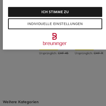
ICH STIMME ZU
INDIVIDUELLE EINSTELLUNGEN
TIGER OF SWEDEN
darling harbour
SELECTED
Strickshirt MAE
Strickshirt
Strickshirt
CHF 159
CHF 25
CHF 35
Ursprünglich:
CHF 45
Ursprünglich:
CHF 70
Weitere Kategorien