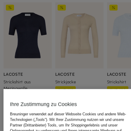
LACOSTE
LACOSTE
LACOSTE
Strickshirt aus
Strickjacke
Strickshirt
Merinowolle
CHF 119
CHF 109
CHF 109
Ursprünglich:
CHF 199
Ursprünglich:
Ursprünglich:
CHF 169
Ihre Zustimmung zu Cookies
Breuninger verwendet auf dieser Webseite Cookies und andere Web-
Technologien („Tools“). Mit Ihrer Zustimmung nutzen wir und unsere
ÄHNLICHE ARTIKEL ENTDECKEN
Partner (Drittanbieter) Tools, um Ihr Shoppingerlebnis und unser
Onlineangebot zu verbessern und Ihnen interessante Werbung auf