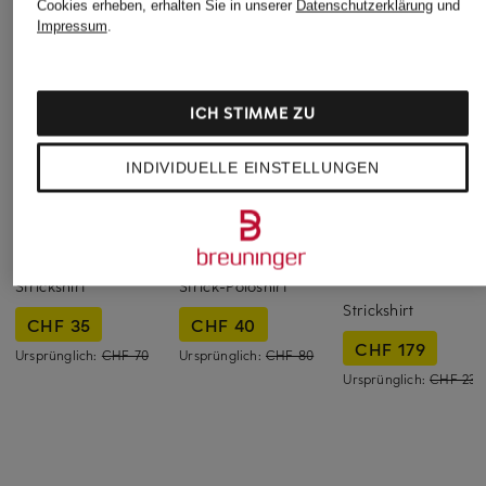
Cookies erheben, erhalten Sie in unserer
Datenschutzerklärung
und
Impressum
.
ICH STIMME ZU
INDIVIDUELLE EINSTELLUNGEN
darling harbour
darling harbour
LAUREN RALPH
LAUREN
Strickshirt
Strick-Poloshirt
Strickshirt
CHF 35
CHF 40
CHF 179
Ursprünglich:
CHF 70
Ursprünglich:
CHF 80
Ursprünglich:
CHF 230