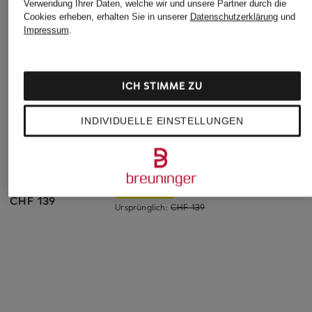
Verwendung Ihrer Daten, welche wir und unsere Partner durch die
Cookies erheben, erhalten Sie in unserer
Datenschutzerklärung
und
Impressum
.
ICH STIMME ZU
INDIVIDUELLE EINSTELLUNGEN
ARC'TERYX
LACOSTE
ARMEDANGELS
Sweatshirt EMBLEM
Sweatshirt
Sweatshirt ALIZAA
CREW
CHF 90
CHF 119
CHF 139
Ursprünglich:
CHF 139