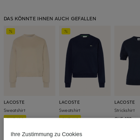
DAS KÖNNTE IHNEN AUCH GEFALLEN
LACOSTE
LACOSTE
LACOSTE
Sweatshirt
Sweatshirt
Strickshirt
CHF 139
CHF 129
CHF 119
Ursprünglich:
CHF 169
Ursprünglich:
CHF 139
Ihre Zustimmung zu Cookies