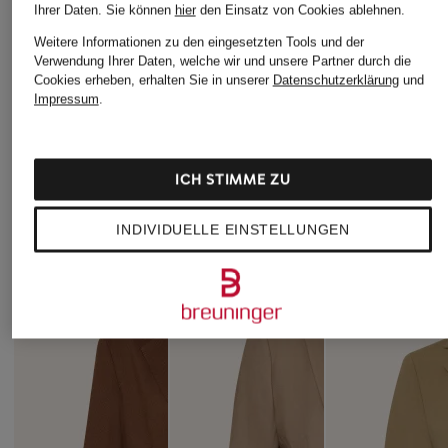
LAUREN RALPH
Max Mara STUDIO
LAUREN RA
Ihrer Daten.
Sie können
hier
den Einsatz von Cookies ablehnen.
LAUREN
LAUREN
Blazer PENTOLA
Weitere Informationen zu den eingesetzten Tools und der
Blazer ANFISA
Pullover
Verwendung Ihrer Daten, welche wir und unsere Partner durch die
CHF 419
Cookies erheben, erhalten Sie in unserer
Datenschutzerklärung
und
CHF 329
CHF 179
Ursprünglich:
CHF 485
Impressum
.
Ursprünglich:
CHF 429
Ursprünglich:
ÄHNLICHE ARTIKEL ENTDECKEN
ICH STIMME ZU
INDIVIDUELLE EINSTELLUNGEN