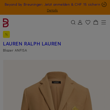
Nur in der App: -10 € auf digitale Geschenkkarten
Beyond by Breuninger: Jetzt anmelden & CHF 15 sichern
ZUM HAUPTINHALT ÜBERSPRINGEN
ZUM SUCHFELD ÜBERSPRINGE
GESCHENK20
Details
LAUREN RALPH LAUREN
Blazer ANFISA