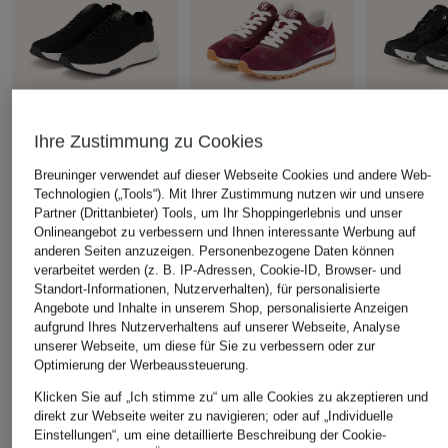
Ihre Zustimmung zu Cookies
Marc O'Polo
LAUREN RALPH
On
Breuninger verwendet auf dieser Webseite Cookies und andere Web-
LAUREN
Technologien („Tools“). Mit Ihrer Zustimmung nutzen wir und unsere
Sneaker
Sneaker C
Partner (Drittanbieter) Tools, um Ihr Shoppingerlebnis und unser
Sneaker DANI
CHF 65
CHF 189
Onlineangebot zu verbessern und Ihnen interessante Werbung auf
CHF 109
Ursprünglich:
CHF 129
Ursprünglich:
anderen Seiten anzuzeigen. Personenbezogene Daten können
verarbeitet werden (z. B. IP-Adressen, Cookie-ID, Browser- und
Ursprünglich:
CHF 199
Standort-Informationen, Nutzerverhalten), für personalisierte
Angebote und Inhalte in unserem Shop, personalisierte Anzeigen
aufgrund Ihres Nutzerverhaltens auf unserer Webseite, Analyse
ÄHNLICHE ARTIKEL ENTDECKEN
unserer Webseite, um diese für Sie zu verbessern oder zur
Optimierung der Werbeaussteuerung.
Klicken Sie auf „Ich stimme zu“ um alle Cookies zu akzeptieren und
direkt zur Webseite weiter zu navigieren; oder auf „Individuelle
Einstellungen“, um eine detaillierte Beschreibung der Cookie-