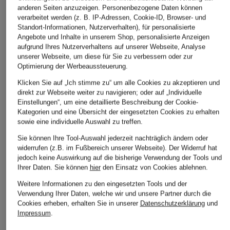
anderen Seiten anzuzeigen. Personenbezogene Daten können
verarbeitet werden (z. B. IP-Adressen, Cookie-ID, Browser- und
Standort-Informationen, Nutzerverhalten), für personalisierte
Angebote und Inhalte in unserem Shop, personalisierte Anzeigen
aufgrund Ihres Nutzerverhaltens auf unserer Webseite, Analyse
unserer Webseite, um diese für Sie zu verbessern oder zur
Optimierung der Werbeaussteuerung.
LAUREN RALPH
POLO RALPH LAUREN
LAUREN RA
LAUREN
LAUREN
Strick-Poloshirt
Klicken Sie auf „Ich stimme zu“ um alle Cookies zu akzeptieren und
Strick-Poloshirt
Strickshirt
direkt zur Webseite weiter zu navigieren; oder auf „Individuelle
CHF 189
Einstellungen“, um eine detaillierte Beschreibung der Cookie-
CHF 149
CHF 169
Ursprünglich:
CHF 229
Kategorien und eine Übersicht der eingesetzten Cookies zu erhalten
Ursprünglich:
CHF 229
Ursprünglich:
sowie eine individuelle Auswahl zu treffen.
Sie können Ihre Tool-Auswahl jederzeit nachträglich ändern oder
widerrufen (z.B. im Fußbereich unserer Webseite). Der Widerruf hat
jedoch keine Auswirkung auf die bisherige Verwendung der Tools und
ÄHNLICHE ARTIKEL ENTDECKEN
Ihrer Daten.
Sie können
hier
den Einsatz von Cookies ablehnen.
Weitere Informationen zu den eingesetzten Tools und der
Verwendung Ihrer Daten, welche wir und unsere Partner durch die
Cookies erheben, erhalten Sie in unserer
Datenschutzerklärung
und
Impressum
.