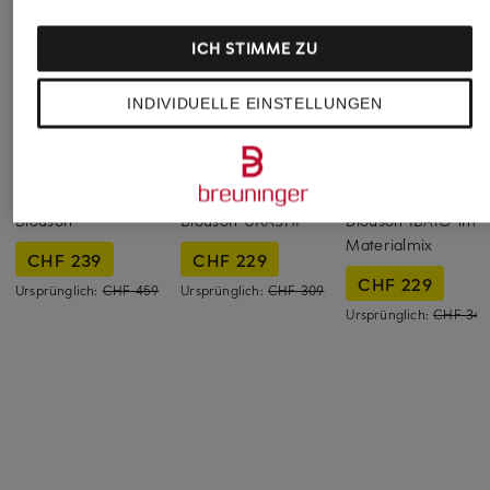
ICH STIMME ZU
INDIVIDUELLE EINSTELLUNGEN
CRUNA
HUGO
BOSS
Blouson
Blouson UKASHI
Blouson IBAIO im
Materialmix
CHF 239
CHF 229
CHF 229
Ursprünglich:
CHF 459
Ursprünglich:
CHF 309
Ursprünglich:
CHF 349