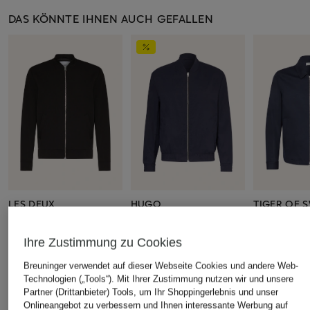
DAS KÖNNTE IHNEN AUCH GEFALLEN
LES DEUX
HUGO
TIGER OF 
Blouson
Blouson UKASHI
Jersey-Over
BARNABY
CHF 249
Ihre Zustimmung zu Cookies
CHF 229
CHF 239
Ursprünglich:
CHF 309
Breuninger verwendet auf dieser Webseite Cookies und andere Web-
Technologien („Tools“). Mit Ihrer Zustimmung nutzen wir und unsere
Partner (Drittanbieter) Tools, um Ihr Shoppingerlebnis und unser
Onlineangebot zu verbessern und Ihnen interessante Werbung auf