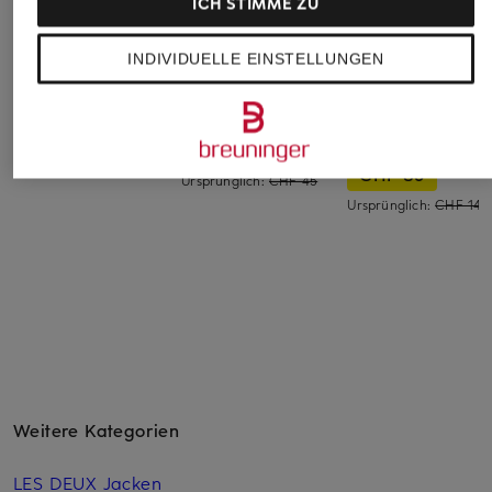
ICH STIMME ZU
INDIVIDUELLE EINSTELLUNGEN
LACOSTE
PEGADOR
BOSS
Tennisshorts
Sweatshorts
Tennisshorts T-
MATCH
CHF 70
CHF 30
CHF 85
Ursprünglich:
CHF 45
Ursprünglich:
CHF 149
Weitere Kategorien
LES DEUX Jacken