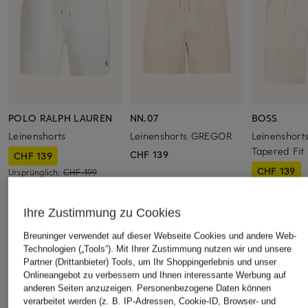
POLO RALPH LAUREN
NN.07
BOSS
Leinenshorts
Leinenshorts GREGOR
Leinenshort
Tapered Fit
CHF 139
CHF 139
CHF 139
Ursprünglich:
CHF 199
Ursprünglich:
Ihre Zustimmung zu Cookies
Breuninger verwendet auf dieser Webseite Cookies und andere Web-
ÄHNLICHE ARTIKEL ENTDECKEN
Technologien („Tools“). Mit Ihrer Zustimmung nutzen wir und unsere
Partner (Drittanbieter) Tools, um Ihr Shoppingerlebnis und unser
Onlineangebot zu verbessern und Ihnen interessante Werbung auf
anderen Seiten anzuzeigen. Personenbezogene Daten können
verarbeitet werden (z. B. IP-Adressen, Cookie-ID, Browser- und