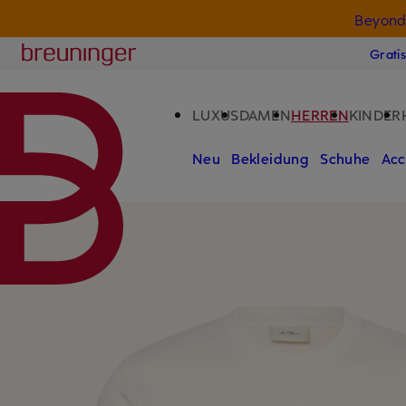
Nur in der App:
Beyond
ZUM HAUPTINHALT ÜBERSPRINGEN
ZUM SUCHFELD ÜBERSPRINGE
Breuninger
Grati
LUXUS
DAMEN
HERREN
KINDER
Neu
Bekleidung
Schuhe
Acc