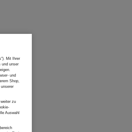
). Mit Ihrer
s und unser
eigen.
wser- und
nserem Shop,
 unserer
.
 weiter zu
ookie-
elle Auswahl
bereich