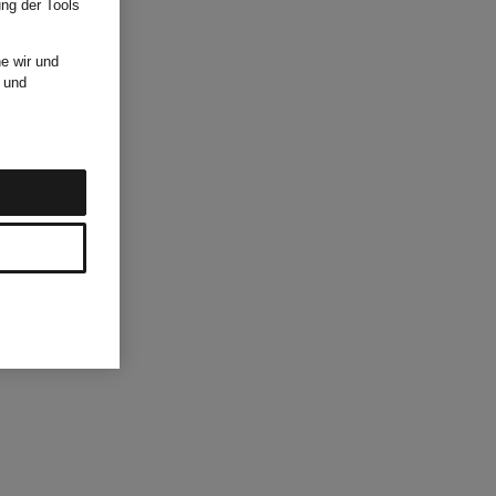
ung der Tools
e wir und
und