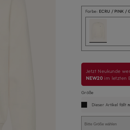
Farbe:
ECRU / PINK /
Jetzt Neukunde wer
NEW20
im letzten B
Größe
Dieser Artikel fällt
n
Bitte Größe wählen