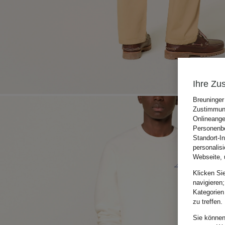
Ihre Zu
Breuninger
Zustimmung
Onlineange
Personenbe
Standort-I
personalis
Webseite, 
Klicken Si
navigieren;
Kategorien
zu treffen.
Sie können