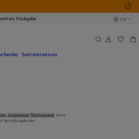
0
tenfreie Rückgabe
CH
schenke
Sommersaison
, keine
ten, kostenloser Rückversand
d Verzollungskosten