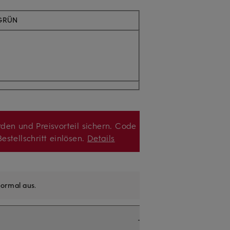
 GRÜN
den und Preisvorteil sichern. Code
estellschritt einlösen.
Details
ormal aus
.