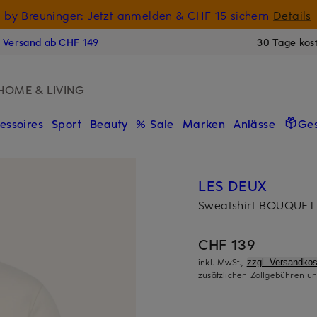
 -10 € auf digitale Geschenkkarten
 by Breuninger: Jetzt anmelden & CHF 15 sichern
GESCHENK2
Details
N
s Versand ab CHF 149
30 Tage kos
HOME & LIVING
essoires
Sport
Beauty
% Sale
Marken
Anlässe
Ge
LES DEUX
Sweatshirt BOUQUET
CHF 139
inkl. MwSt.,
zzgl. Versandkos
zusätzlichen Zollgebühren un