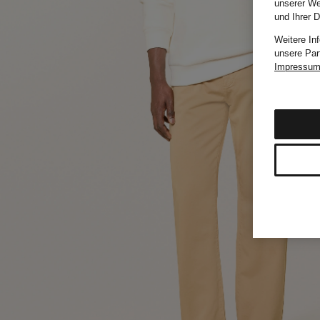
unserer We
und Ihrer 
Weitere In
unsere Par
Impressu