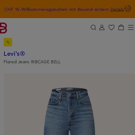
CHF 15-Willkommensgutschein mit Beyond sichern
Details
ZUM HAUPTINHALT ÜBERSPRINGEN
ZUM SUCHFELD ÜBERSPRINGE
Levi's®
Flared Jeans RIBCAGE BELL