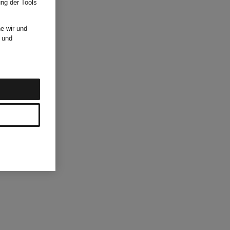
ung der Tools
e wir und
und