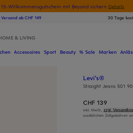
15-Willkommensgutschein mit Beyond sichern
Details
N
s Versand ab CHF 149
30 Tage kos
HOME & LIVING
chen
Accessoires
Sport
Beauty
% Sale
Marken
Anläs
Levi's®
Straight Jeans 501 9
CHF 139
inkl. MwSt.,
zzgl. Versandkos
zusätzlichen Zollgebühren un