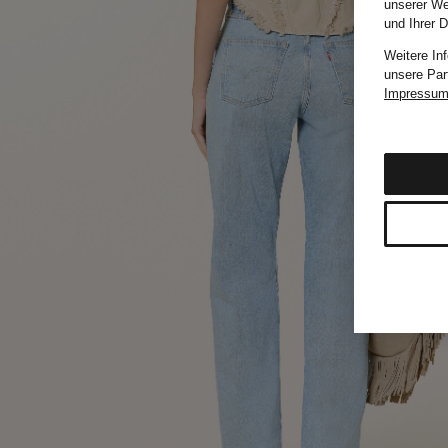
unserer We
und Ihrer 
Weitere In
unsere Par
Impressu