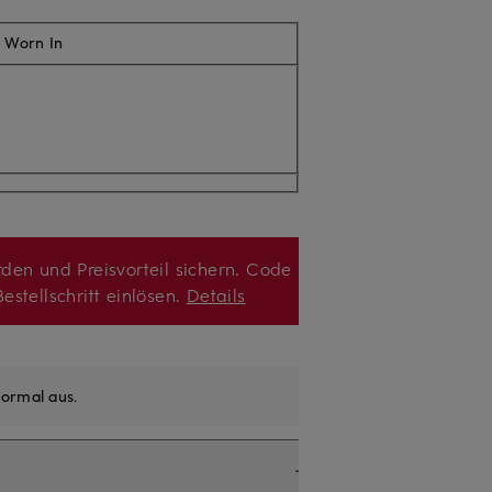
- Worn In
den und Preisvorteil sichern. Code
estellschritt einlösen.
Details
ormal aus
.