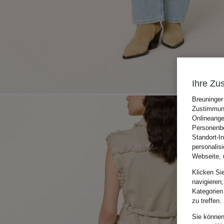
Ihre Zu
Breuninger
Zustimmung
Onlineange
Personenbe
Standort-I
personalis
Webseite, 
Klicken Si
navigieren;
Kategorien
zu treffen.
Sie können