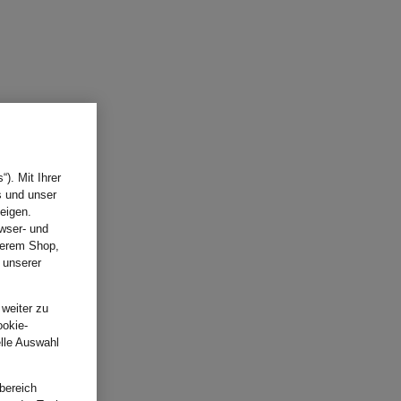
). Mit Ihrer
s und unser
eigen.
wser- und
nserem Shop,
 unserer
.
 weiter zu
ookie-
elle Auswahl
bereich