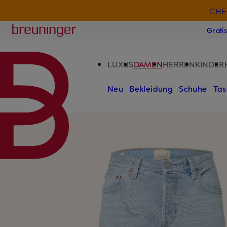
CHF 
ZUM HAUPTINHALT ÜBERSPRINGEN
ZUM SUCHFELD ÜBERSPRINGE
Breuninger
Grati
LUXUS
DAMEN
HERREN
KINDER
Neu
Bekleidung
Schuhe
Tas