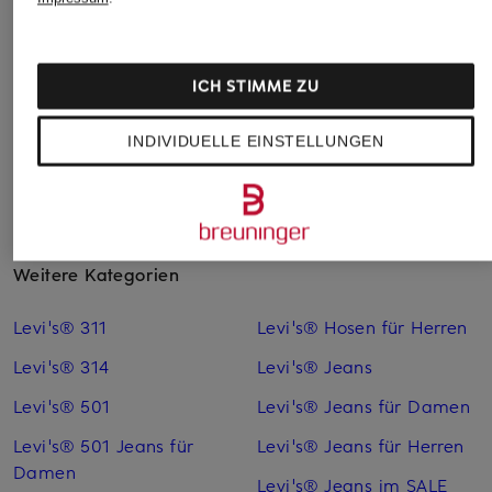
MMHSWEET
CHF 265
CHF 60
CHF 109
Ursprünglich:
CHF 109
Ursprünglich:
CHF 149
ICH STIMME ZU
INDIVIDUELLE EINSTELLUNGEN
Weitere Kategorien
Levi's® 311
Levi's® Hosen für Herren
Levi's® 314
Levi's® Jeans
Levi's® 501
Levi's® Jeans für Damen
Levi's® 501 Jeans für
Levi's® Jeans für Herren
Damen
Levi's® Jeans im SALE