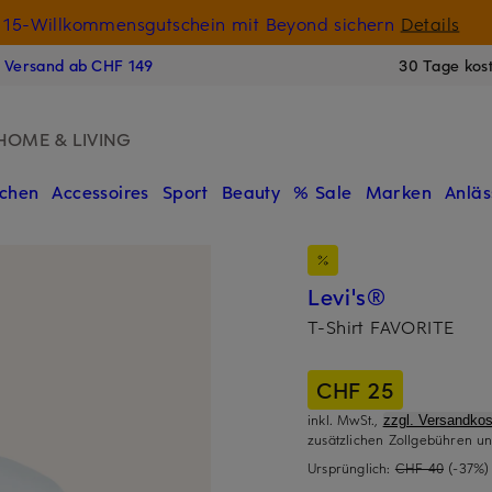
15-Willkommensgutschein mit Beyond sichern
Details
N
s Versand ab CHF 149
30 Tage kos
HOME & LIVING
chen
Accessoires
Sport
Beauty
% Sale
Marken
Anläs
Levi's®
T-Shirt FAVORITE
CHF 25
inkl. MwSt.,
zzgl. Versandkos
zusätzlichen Zollgebühren un
Ursprünglich:
CHF 40
(-37%)