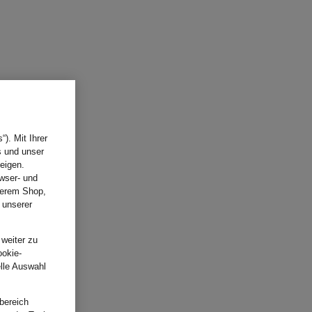
). Mit Ihrer
s und unser
eigen.
wser- und
nserem Shop,
 unserer
.
 weiter zu
ookie-
elle Auswahl
bereich