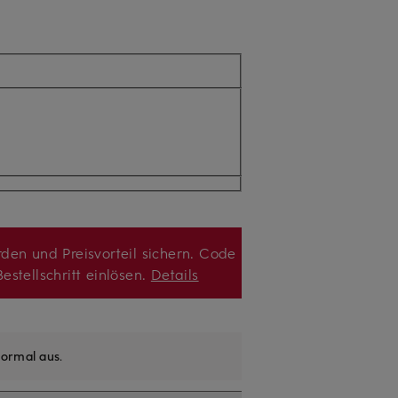
den und Preisvorteil sichern. Code
estellschritt einlösen.
Details
ormal aus
.