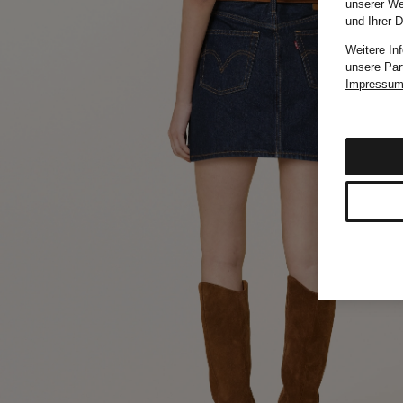
unserer We
und Ihrer 
Weitere In
unsere Par
Impressu