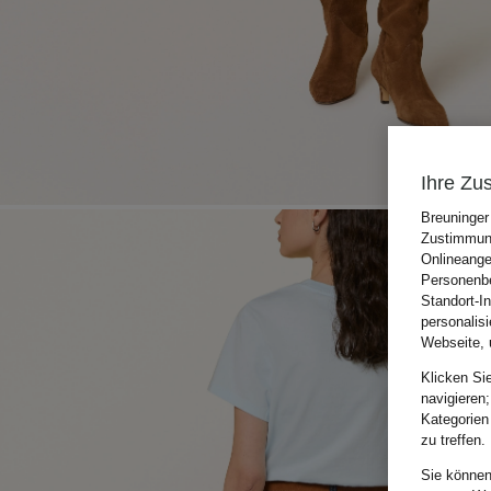
Ihre Zu
Breuninger
Zustimmung
Onlineange
Personenbe
Standort-I
personalis
Webseite, 
Klicken Si
navigieren;
Kategorien
zu treffen.
Sie können