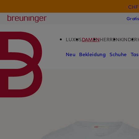
CHF 
ZUM HAUPTINHALT ÜBERSPRINGEN
ZUM SUCHFELD ÜBERSPRINGE
Breuninger
Grati
LUXUS
DAMEN
HERREN
KINDER
Neu
Bekleidung
Schuhe
Tas