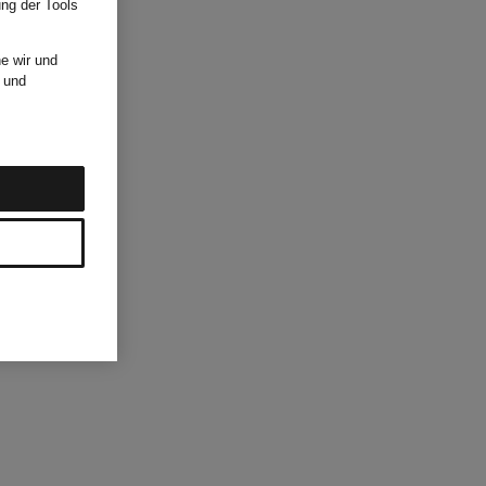
ung der Tools
e wir und
und