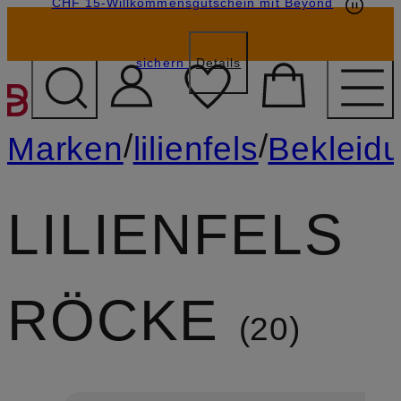
CHF 15-Willkommensgutschein mit Beyond
sichern
Details
ZUM HAUPTINHALT ÜBE
/
/
Marken
lilienfels
Bekleid
LILIENFELS
RÖCKE
20