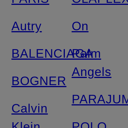
Autry
On
BALENCIAGA
Palm
Angels
BOGNER
PARAJU
Calvin
Klein
POLO