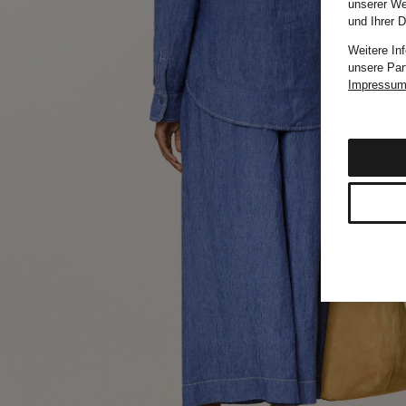
unserer We
und Ihrer 
Weitere In
unsere Par
Impressu