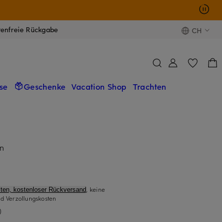
tenfreie Rückgabe
CH
se
Geschenke
Vacation Shop
Trachten
n
, keine
ten, kostenloser Rückversand
d Verzollungskosten
)