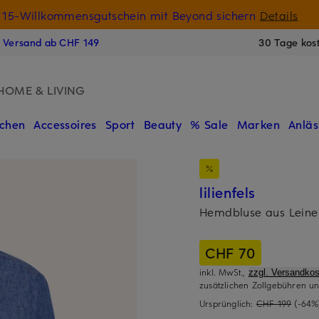
15-Willkommensgutschein mit Beyond sichern
Details
N
s Versand ab CHF 149
30 Tage kos
HOME & LIVING
chen
Accessoires
Sport
Beauty
% Sale
Marken
Anläs
lilienfels
Hemdbluse aus Leine
CHF 70
inkl. MwSt.,
zzgl. Versandkos
zusätzlichen Zollgebühren un
Ursprünglich:
CHF 199
(-64%