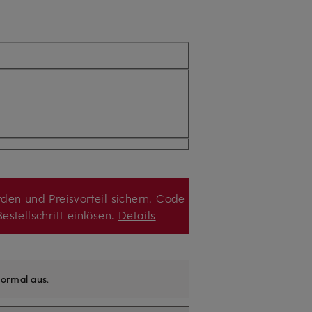
den und Preisvorteil sichern. Code
estellschritt einlösen.
Details
ormal aus
.