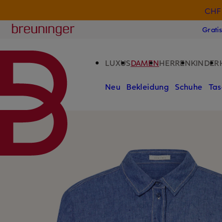
CHF 
ZUM HAUPTINHALT ÜBERSPRINGEN
ZUM SUCHFELD ÜBERSPRINGE
Breuninger
Grati
LUXUS
DAMEN
HERREN
KINDER
Neu
Bekleidung
Schuhe
Tas