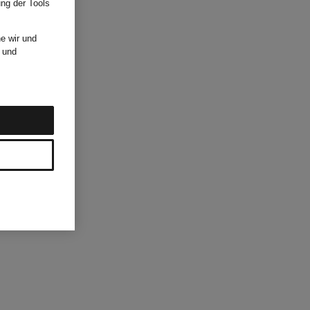
ung der Tools
e wir und
und