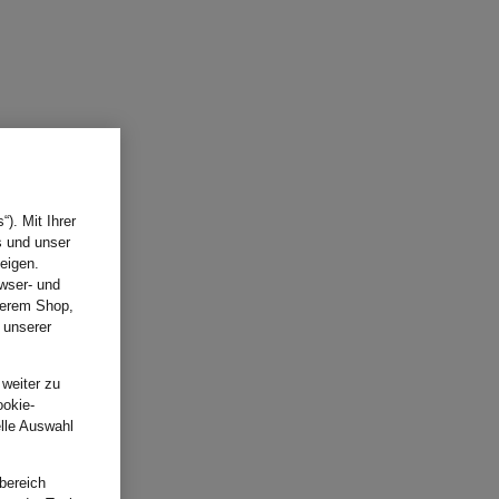
). Mit Ihrer
s und unser
eigen.
wser- und
nserem Shop,
 unserer
.
 weiter zu
ookie-
elle Auswahl
bereich