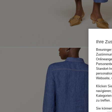
Ihre Zu
Breuninger
Zustimmung
Onlineange
Personenbe
Standort-I
personalis
Webseite, 
Klicken Si
navigieren;
Kategorien
zu treffen.
Sie können