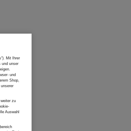
). Mit Ihrer
s und unser
eigen.
wser- und
nserem Shop,
 unserer
.
 weiter zu
ookie-
elle Auswahl
bereich