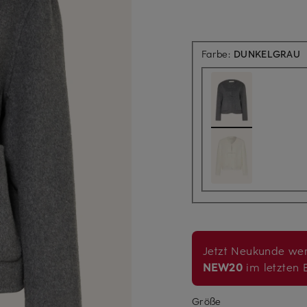
Farbe:
DUNKELGRAU
Jetzt Neukunde wer
NEW20
im letzten B
Größe