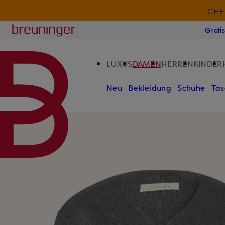
CHF 
ZUM HAUPTINHALT ÜBERSPRINGEN
ZUM SUCHFELD ÜBERSPRINGE
Breuninger
Grati
LUXUS
DAMEN
HERREN
KINDER
Neu
Bekleidung
Schuhe
Tas