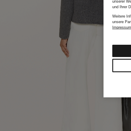
unserer We
und Ihrer 
Weitere In
unsere Par
Impressu