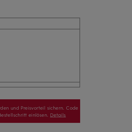
den und Preisvorteil sichern. Code
estellschritt einlösen.
Details