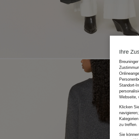
Ihre Zu
Breuninger
Zustimmung
Onlineange
Personenbe
Standort-I
personalis
Webseite, 
Klicken Si
navigieren;
Kategorien
zu treffen.
Sie können