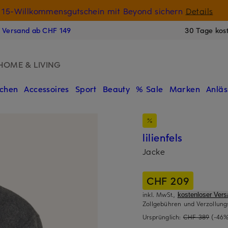
15-Willkommensgutschein mit Beyond sichern
Details
N
s Versand ab CHF 149
30 Tage kos
HOME & LIVING
chen
Accessoires
Sport
Beauty
% Sale
Marken
Anläs
lilienfels
Jacke
CHF 209
inkl. MwSt.,
kostenloser Ver
Zollgebühren und Verzollung
Ursprünglich:
CHF 389
(-46%