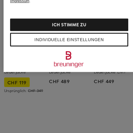
Impressum
.
ICH STIMME ZU
INDIVIDUELLE EINSTELLUNGEN
MRS & HUGS
ARMA
ARMA
Lederjacke
Lederjacke
Lederjacke EMY
CHF 489
CHF 449
CHF 119
Ursprünglich:
CHF 349