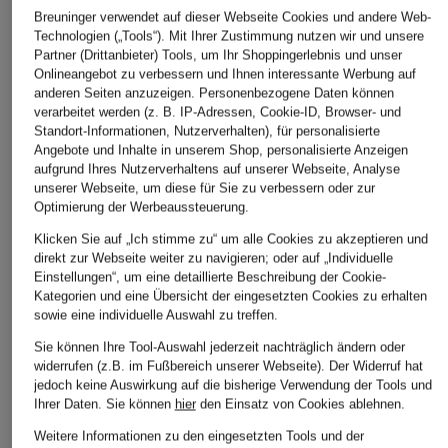
Breuninger verwendet auf dieser Webseite Cookies und andere Web-
CHF 109
CHF 70
CHF 119
Technologien („Tools“). Mit Ihrer Zustimmung nutzen wir und unsere
Ursprünglich:
CHF 219
Ursprünglich:
CHF 139
Ursprünglich:
Partner (Drittanbieter) Tools, um Ihr Shoppingerlebnis und unser
Onlineangebot zu verbessern und Ihnen interessante Werbung auf
anderen Seiten anzuzeigen. Personenbezogene Daten können
verarbeitet werden (z. B. IP-Adressen, Cookie-ID, Browser- und
ÄHNLICHE ARTIKEL ENTDECKEN
Standort-Informationen, Nutzerverhalten), für personalisierte
Angebote und Inhalte in unserem Shop, personalisierte Anzeigen
aufgrund Ihres Nutzerverhaltens auf unserer Webseite, Analyse
unserer Webseite, um diese für Sie zu verbessern oder zur
Optimierung der Werbeaussteuerung.
Klicken Sie auf „Ich stimme zu“ um alle Cookies zu akzeptieren und
direkt zur Webseite weiter zu navigieren; oder auf „Individuelle
Einstellungen“, um eine detaillierte Beschreibung der Cookie-
Kategorien und eine Übersicht der eingesetzten Cookies zu erhalten
sowie eine individuelle Auswahl zu treffen.
Sie können Ihre Tool-Auswahl jederzeit nachträglich ändern oder
widerrufen (z.B. im Fußbereich unserer Webseite). Der Widerruf hat
jedoch keine Auswirkung auf die bisherige Verwendung der Tools und
Ihrer Daten.
Sie können
hier
den Einsatz von Cookies ablehnen.
Weitere Informationen zu den eingesetzten Tools und der