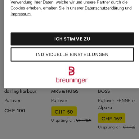
Verwendung Ihrer Daten, welche wir und unsere Partner durch die
Cookies erheben, erhalten Sie in unserer
Datenschutzerklärung
und
Impressum
.
ICH STIMME ZU
INDIVIDUELLE EINSTELLUNGEN
darling harbour
MRS & HUGS
BOSS
Pullover
Pullover
Pullover FENNE mit
Alpaka
CHF 100
CHF 50
CHF 159
Ursprünglich:
CHF 169
Ursprünglich:
CHF 229