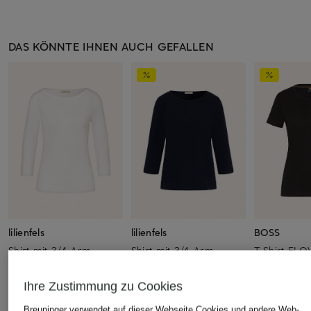
DAS KÖNNTE IHNEN AUCH GEFALLEN
lilienfels
lilienfels
BOSS
Shirt mit 3/4-Arm
Shirt mit 3/4-Arm
T-Shirt ELO
CHF 139
CHF 85
CHF 45
Ihre Zustimmung zu Cookies
Ursprünglich:
CHF 119
Ursprünglich:
Breuninger verwendet auf dieser Webseite Cookies und andere Web-