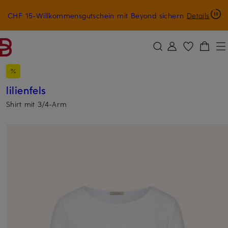
CHF 15-Willkommensgutschein mit Beyond sichern
Details
ZUM HAUPTINHALT ÜBERSPRINGEN
ZUM SUCHFELD ÜBERSPRINGE
lilienfels
Shirt mit 3/4-Arm