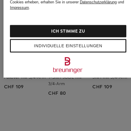
Cookies erheben, erhalten Sie in unserer
Datenschutzerklärung
und
Impressum
.
ICH STIMME ZU
INDIVIDUELLE EINSTELLUNGEN
Marc O'Polo DENIM
Juvia
ZAÍDA
Pullover mit 3/4-Arm
T-Shirt JOLIE mit
Shirt mit 3/4-Arm
3/4-Arm
CHF 109
CHF 109
CHF 80