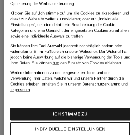
lilienfels
DRYKORN
InWear
Optimierung der Werbeaussteuerung.
Top
Top OLINA
Top DAGNA
Klicken Sie auf „Ich stimme zu“ um alle Cookies zu akzeptieren und
CHF 70
CHF 65
CHF 55
direkt zur Webseite weiter zu navigieren; oder auf „Individuelle
Einstellungen“, um eine detaillierte Beschreibung der Cookie-
Kategorien und eine Übersicht der eingesetzten Cookies zu erhalten
sowie eine individuelle Auswahl zu treffen.
Sie können Ihre Tool-Auswahl jederzeit nachträglich ändern oder
ÄHNLICHE ARTIKEL ENTDECKEN
widerrufen (z.B. im Fußbereich unserer Webseite). Der Widerruf hat
jedoch keine Auswirkung auf die bisherige Verwendung der Tools und
Ihrer Daten.
Sie können
hier
den Einsatz von Cookies ablehnen.
Weitere Informationen zu den eingesetzten Tools und der
Verwendung Ihrer Daten, welche wir und unsere Partner durch die
Cookies erheben, erhalten Sie in unserer
Datenschutzerklärung
und
Impressum
.
ICH STIMME ZU
INDIVIDUELLE EINSTELLUNGEN