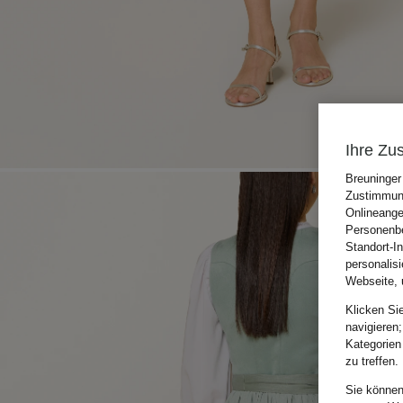
Ihre Zu
Breuninger
Zustimmung
Onlineange
Personenbe
Standort-I
personalis
Webseite, 
Klicken Si
navigieren;
Kategorien
zu treffen.
Sie können