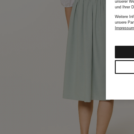
unserer We
und Ihrer 
Weitere In
unsere Par
Impressu