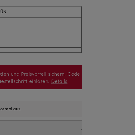
RÜN
den und Preisvorteil sichern. Code
estellschritt einlösen.
Details
ormal aus
.