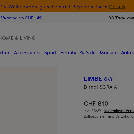
15-Willkommensgutschein mit Beyond sichern
Details
N
s Versand ab CHF 149
30 Tage kos
HOME & LIVING
chen
Accessoires
Sport
Beauty
% Sale
Marken
Anläs
LIMBERRY
Dirndl SORAIA
CHF 810
inkl. MwSt.,
kostenloser Ver
Zollgebühren und Verzollung