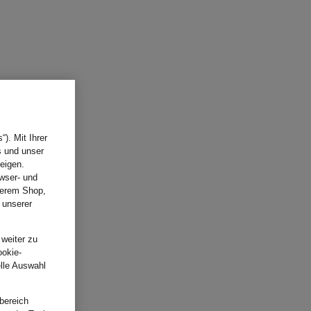
). Mit Ihrer
s und unser
eigen.
wser- und
nserem Shop,
 unserer
.
 weiter zu
ookie-
elle Auswahl
bereich