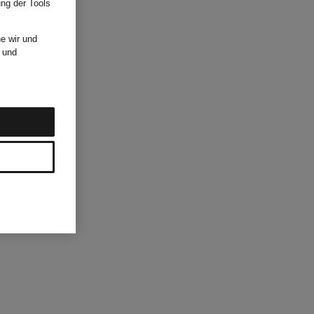
ung der Tools
e wir und
und