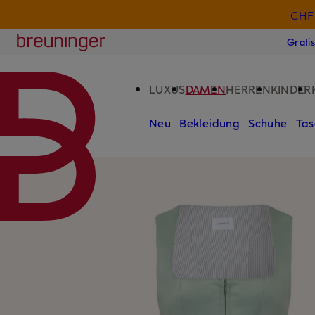
CHF 
ZUM HAUPTINHALT ÜBERSPRINGEN
ZUM SUCHFELD ÜBERSPRINGE
Breuninger
Grati
LUXUS
DAMEN
HERREN
KINDER
Neu
Bekleidung
Schuhe
Tas