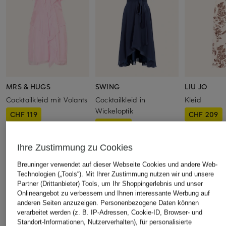
MRS & HUGS
SWING
LIU JO
Cocktailkleid mit Volants
Cocktailkleid in
Kleid
Wickeloptik
CHF 119
CHF 209
CHF 149
Ursprünglich:
CHF 269
Ursprünglich:
Ursprünglich:
CHF 169
Ihre Zustimmung zu Cookies
Breuninger verwendet auf dieser Webseite Cookies und andere Web-
ÄHNLICHE ARTIKEL ENTDECKEN
Technologien („Tools“). Mit Ihrer Zustimmung nutzen wir und unsere
Partner (Drittanbieter) Tools, um Ihr Shoppingerlebnis und unser
Onlineangebot zu verbessern und Ihnen interessante Werbung auf
anderen Seiten anzuzeigen. Personenbezogene Daten können
verarbeitet werden (z. B. IP-Adressen, Cookie-ID, Browser- und
Standort-Informationen, Nutzerverhalten), für personalisierte