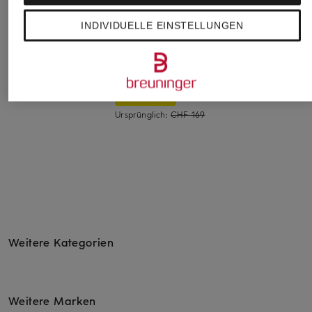
INDIVIDUELLE EINSTELLUNGEN
LAUREN RALPH
SWING
Marc O'Polo
LAUREN
Cocktailkleid in
Jerseykleid
Kleid
Wickeloptik
CHF 159
CHF 329
CHF 149
Ursprünglich:
CHF 169
Weitere Kategorien
Weitere Marken