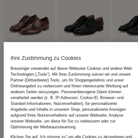
Ihre Zustimmung zu Cookies
LLOYD
Cordwainer
LLOYD
Breuninger verwendet auf dieser Webseite Cookies und andere Web-
Schnürer CORE PLUS
Schnürer MERSEY
Schnürer N
Technologien („Tools“). Mit Ihrer Zustimmung nutzen wir und unsere
110
Partner (Drittanbieter) Tools, um Ihr Shoppingerlebnis und unser
CHF 329
CHF 289
Onlineangebot zu verbessern und Ihnen interessante Werbung auf
CHF 169
anderen Seiten anzuzeigen. Personenbezogene Daten können
verarbeitet werden (z. B. IP-Adressen, Cookie-ID, Browser- und
Standort-Informationen, Nutzerverhalten), für personalisierte
Angebote und Inhalte in unserem Shop, personalisierte Anzeigen
ÄHNLICHE ARTIKEL ENTDECKEN
aufgrund Ihres Nutzerverhaltens auf unserer Webseite, Analyse
unserer Webseite, um diese für Sie zu verbessern oder zur
Optimierung der Werbeaussteuerung.
Klicken Sie auf „Ich stimme zu“ um alle Cookies zu akzeptieren und