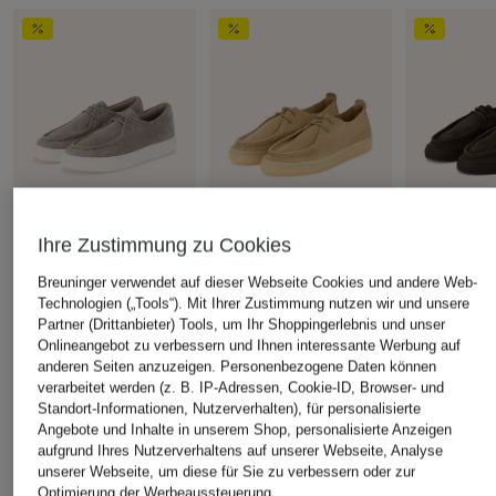
Ihre Zustimmung zu Cookies
LLOYD
COPENHAGEN
COPENHAG
Breuninger verwendet auf dieser Webseite Cookies und andere Web-
STUDIOS
STUDIOS
Technologien („Tools“). Mit Ihrer Zustimmung nutzen wir und unsere
Schnürer
Partner (Drittanbieter) Tools, um Ihr Shoppingerlebnis und unser
Schnürer CPH172M
Schnürer C
CHF 159
Onlineangebot zu verbessern und Ihnen interessante Werbung auf
CHF 179
CHF 179
anderen Seiten anzuzeigen. Personenbezogene Daten können
Ursprünglich:
CHF 219
verarbeitet werden (z. B. IP-Adressen, Cookie-ID, Browser- und
Ursprünglich:
CHF 219
Ursprünglich:
Standort-Informationen, Nutzerverhalten), für personalisierte
Angebote und Inhalte in unserem Shop, personalisierte Anzeigen
aufgrund Ihres Nutzerverhaltens auf unserer Webseite, Analyse
ÄHNLICHE ARTIKEL ENTDECKEN
unserer Webseite, um diese für Sie zu verbessern oder zur
Optimierung der Werbeaussteuerung.