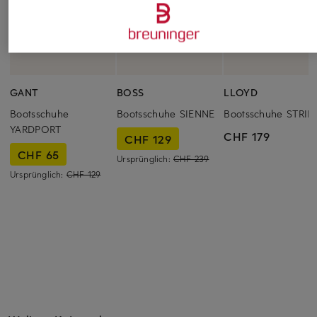
GANT
BOSS
LLOYD
Bootsschuhe
Bootsschuhe SIENNE
Bootsschuhe STRID
YARDPORT
CHF 179
CHF 129
CHF 65
Ursprünglich:
CHF 239
Ursprünglich:
CHF 129