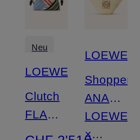
Neu
LOEWE
LOEWE
Shopper
Clutch
ANAGRA
FLAMENCO
LARGE
LOEWE
MEDIUM
×