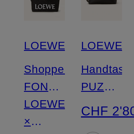
LOEWE
LOEWE
Shopper
Handtasc
FONT
PUZZLE
TOTE
LOEWE
SMALL
CHF 2'8
MEDIUM
×