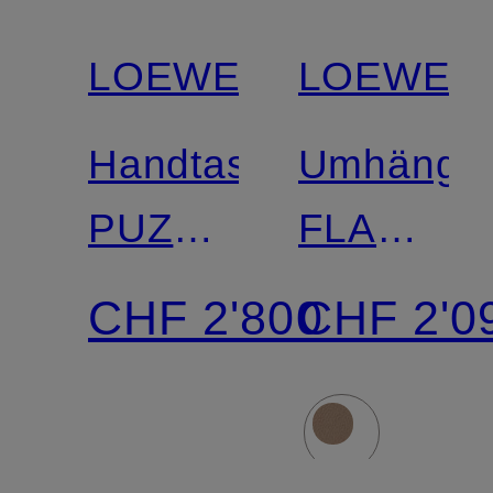
LOEWE
LOEWE
Handtasche
Umhänget
PUZZLE
FLAMEN
EDGE
MINI
CHF 2'800
CHF 2'0
SMALL