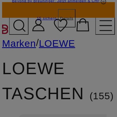
Beyond by Breuninger: Jetzt anmelden & CHF
Geschenkkarten
GESCHENK20
15 sichern
Details
ZUM HAUPTINHALT ÜBE
/
Marken
LOEWE
LOEWE
TASCHEN
155