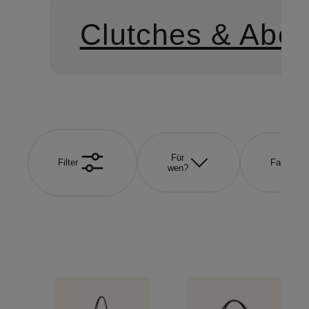
Clutches & Abe
Für
Filter
Farbe
wen?