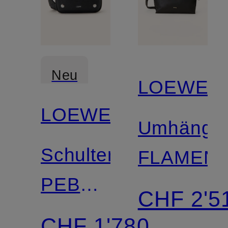
Neu
LOEWE
LOEWE
Umhänget
Schultertasche
FLAMEN
PEBBLE
CHF 2'5
SMALL
CHF 1'780