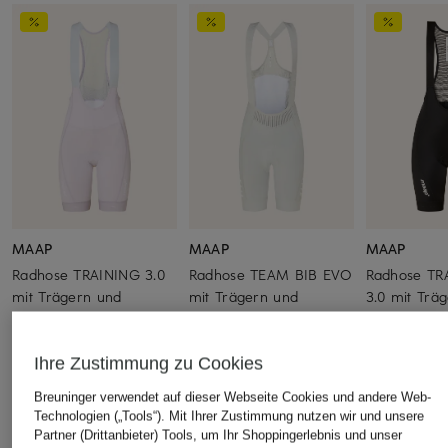
MAAP
MAAP
MAAP
Radhose TRAINING 3.0
Radhose TEAM BIB EVO
Radhose TR
mit Trägern und
mit Trägern und
3.0 mit Trä
gepolsterten Einsätzen
gepolstertem Einsatz
gepolsterte
CHF 189
CHF 189
CHF 189
Ihre Zustimmung zu Cookies
Ursprünglich:
CHF 249
Ursprünglich:
CHF 289
Ursprünglich:
Breuninger verwendet auf dieser Webseite Cookies und andere Web-
Technologien („Tools“). Mit Ihrer Zustimmung nutzen wir und unsere
Partner (Drittanbieter) Tools, um Ihr Shoppingerlebnis und unser