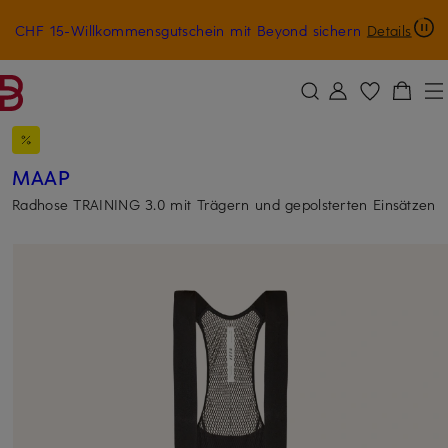
CHF 15-Willkommensgutschein mit Beyond sichern
Details
ZUM HAUPTINHALT ÜBERSPRINGEN
ZUM SUCHFELD ÜBERSPRINGE
MAAP
Radhose TRAINING 3.0 mit Trägern und gepolsterten Einsätzen