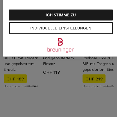
ICH STIMME ZU
INDIVIDUELLE EINSTELLUNGEN
MAAP
SPECIALIZED
PAS NORMAL
STUDIOS
Radhose TRAINING
Radhose mit Trägern
BIB 3.0 mit Trägern
und gepolstertem
Radhose ESSENTIA
und gepolstertem
Einsatz
BIB mit Trägern un
Einsatz
gepolstertem Einsa
CHF 119
CHF 189
CHF 219
Ursprünglich:
CHF 249
Ursprünglich:
CHF 259