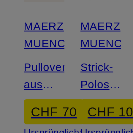
MAERZ
MAERZ
MUENCHEN
MUENCH
Pullover
Strick-
aus
Poloshirt
Merinowolle
aus
CHF 70
CHF 1
Merinowol
Ursprünglich:
Ursprünglic