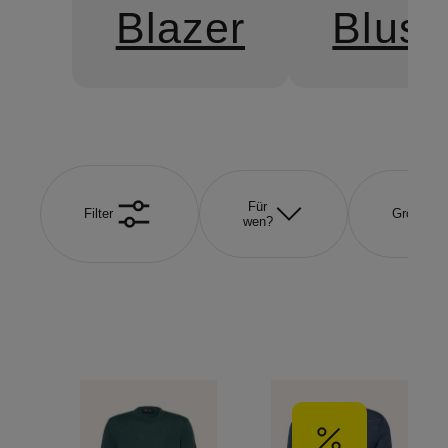
Blazer
Blus
Für
Filter
Größe
wen?