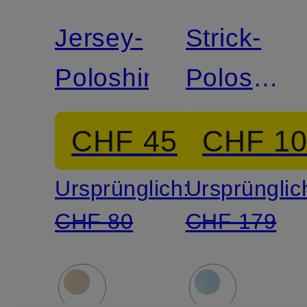
Jersey-
Strick-
Poloshirt
Poloshirt
aus
CHF 45
CHF 1
Merinowol
Ursprünglich:
Ursprünglic
CHF 80
CHF 179