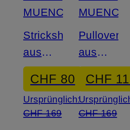
MUENCHEN
MUENCH
Strickshirt
Pullover
aus
aus
Leinen
Merinowol
CHF 80
CHF 11
Ursprünglich:
Ursprünglic
CHF 169
CHF 169