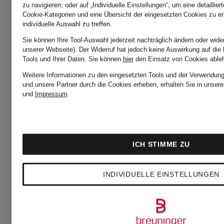
zu navigieren; oder auf „Individuelle Einstellungen“, um eine detaillie
Cookie-Kategorien und eine Übersicht der eingesetzten Cookies zu er
MUENCHEN
MUENCH
individuelle Auswahl zu treffen.
Sie können Ihre Tool-Auswahl jederzeit nachträglich ändern oder wide
unserer Webseite). Der Widerruf hat jedoch keine Auswirkung auf die
Jeanshemd
T-Shirt
Tools und Ihrer Daten.
Sie können
hier
den Einsatz von Cookies able
Weitere Informationen zu den eingesetzten Tools und der Verwendung 
und unsere Partner durch die Cookies erheben, erhalten Sie in unser
Comfort
und
Impressum
.
CHF 4
Fit
CHF 60
Ursprünglic
ICH STIMME ZU
CHF 85
Ursprünglich:
INDIVIDUELLE EINSTELLUNGEN
CHF 119