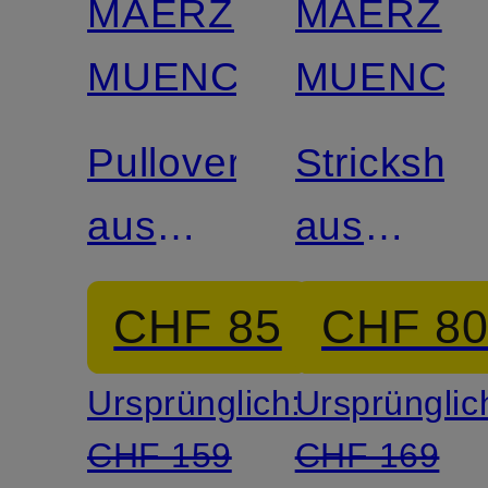
MAERZ
MAERZ
MUENCHEN
MUENCH
Pullover
Strickshirt
aus
aus
Merinowolle
Leinen
CHF 85
CHF 8
Ursprünglich:
Ursprünglic
CHF 159
CHF 169