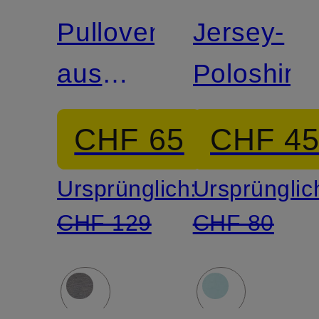
Pullover
Jersey-
aus
Poloshirt
Merinowolle
CHF 65
CHF 4
Ursprünglich:
Ursprünglic
CHF 129
CHF 80