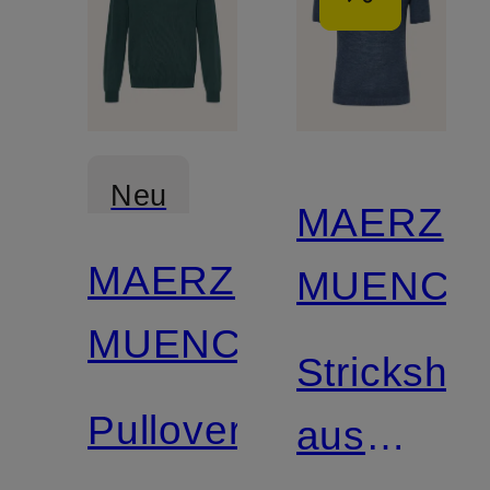
Neu
MAERZ
MAERZ
MUENCH
MUENCHEN
Strickshirt
Pullover
aus