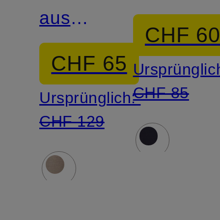
aus
CHF 6
Merinowolle
CHF 65
Ursprünglic
CHF 85
Ursprünglich:
CHF 129