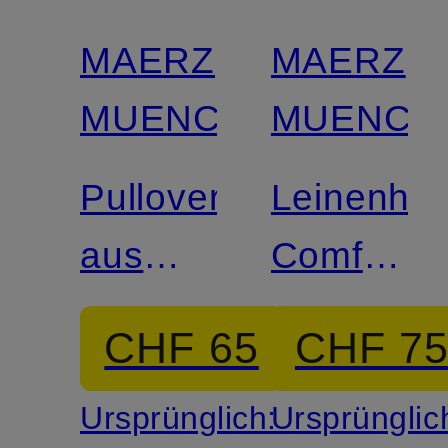
MAERZ
MAERZ
MUENCHEN
MUENCH
Pullover
Leinenhe
aus
Comfort
Merinowolle
Fit
CHF 65
CHF 7
Ursprünglich:
Ursprünglic