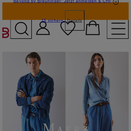
Beyond by Breuninger: Jetzt anmelden & CHF
Geschenkkarten
GESCHENK20
15 sichern
Details
ZUM HAUPTINHALT ÜBE