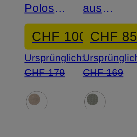
Poloshirt
aus
aus
Merinowol
CHF 100
CHF 8
Merinowolle
Ursprünglich:
Ursprünglic
CHF 179
CHF 169