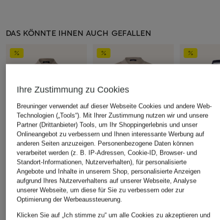
DAS KÖNNTE IHNEN AUCH GEFALLEN
Ihre Zustimmung zu Cookies
Breuninger verwendet auf dieser Webseite Cookies und andere Web-
Technologien („Tools“). Mit Ihrer Zustimmung nutzen wir und unsere
Partner (Drittanbieter) Tools, um Ihr Shoppingerlebnis und unser
Onlineangebot zu verbessern und Ihnen interessante Werbung auf
anderen Seiten anzuzeigen. Personenbezogene Daten können
verarbeitet werden (z. B. IP-Adressen, Cookie-ID, Browser- und
Standort-Informationen, Nutzerverhalten), für personalisierte
MAERZ MUENCHEN
MAERZ MUENCHEN
MAERZ MU
Angebote und Inhalte in unserem Shop, personalisierte Anzeigen
Strick-Poloshirt aus
Strick-Poloshirt aus
Jersey-Polos
aufgrund Ihres Nutzerverhaltens auf unserer Webseite, Analyse
Merinowolle
Merinowolle
unserer Webseite, um diese für Sie zu verbessern oder zur
CHF 45
Optimierung der Werbeaussteuerung.
CHF 100
CHF 85
Ursprünglich:
Ursprünglich:
CHF 179
Ursprünglich:
CHF 179
Klicken Sie auf „Ich stimme zu“ um alle Cookies zu akzeptieren und