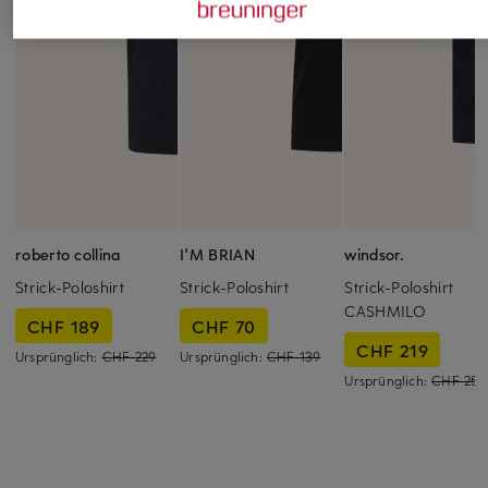
roberto collina
I'M BRIAN
windsor.
Strick-Poloshirt
Strick-Poloshirt
Strick-Poloshirt
CASHMILO
CHF 189
CHF 70
CHF 219
Ursprünglich:
CHF 229
Ursprünglich:
CHF 139
Ursprünglich:
CHF 259