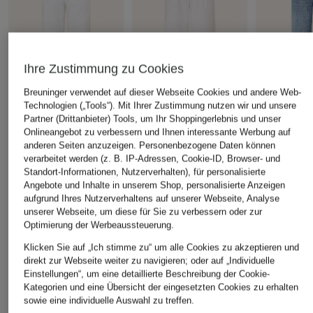
Ihre Zustimmung zu Cookies
Breuninger verwendet auf dieser Webseite Cookies und andere Web-
Technologien („Tools“). Mit Ihrer Zustimmung nutzen wir und unsere
MARC AUREL
MARC AUREL
MARC AUR
Partner (Drittanbieter) Tools, um Ihr Shoppingerlebnis und unser
Onlineangebot zu verbessern und Ihnen interessante Werbung auf
Mom Jeans
7/8-Hose
Wide Leg J
anderen Seiten anzuzeigen. Personenbezogene Daten können
CHF 85
CHF 90
CHF 90
verarbeitet werden (z. B. IP-Adressen, Cookie-ID, Browser- und
Standort-Informationen, Nutzerverhalten), für personalisierte
Ursprünglich:
CHF 169
Ursprünglich:
CHF 179
Ursprünglich:
Angebote und Inhalte in unserem Shop, personalisierte Anzeigen
aufgrund Ihres Nutzerverhaltens auf unserer Webseite, Analyse
unserer Webseite, um diese für Sie zu verbessern oder zur
Optimierung der Werbeaussteuerung.
ÄHNLICHE ARTIKEL ENTDECKEN
Klicken Sie auf „Ich stimme zu“ um alle Cookies zu akzeptieren und
direkt zur Webseite weiter zu navigieren; oder auf „Individuelle
Einstellungen“, um eine detaillierte Beschreibung der Cookie-
Kategorien und eine Übersicht der eingesetzten Cookies zu erhalten
sowie eine individuelle Auswahl zu treffen.