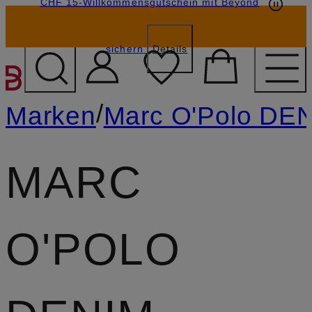
CHF 15-Willkommensgutschein mit Beyond
sichern
Details
ZUM HAUPTINHALT ÜBE
/
Marken
Marc O'Polo DE
MARC
O'POLO