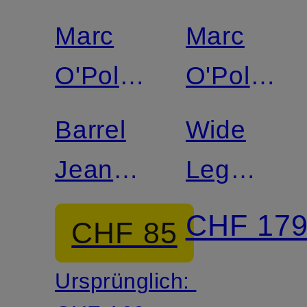
Marc
Marc
Zertifiziert
O'Polo
O'Polo
DENIM
DENIM
Barrel
Wide
Jeans
Leg
ENNI
Jeans
CHF 17
CHF 85
CROPPED
Ursprünglich: