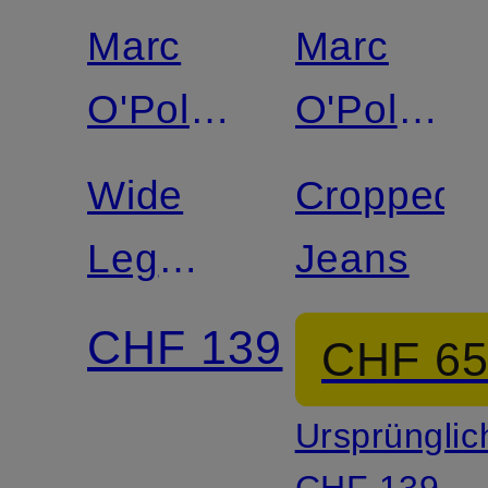
Marc
Marc
O'Polo
O'Polo
DENIM
DENIM
Wide
Cropped
Leg
Jeans
Jeans
CHF 139
CHF 6
TOMMA
Ursprünglic
CHF 139