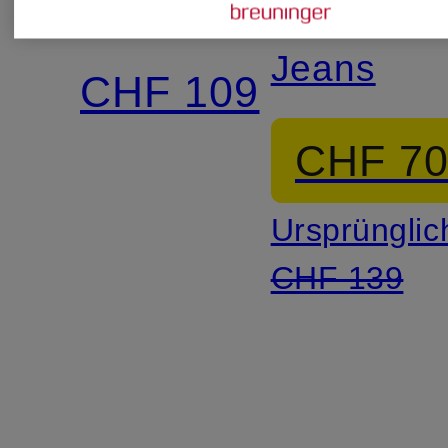
Jeans
Barrel
Jeans
CHF 109
CHF 7
Ursprünglic
CHF 139