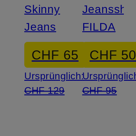
DENIM
DENIM
Skinny
Jeansshor
Jeans
FILDA
CHF 65
CHF 5
Ursprünglich:
Ursprünglic
CHF 129
CHF 95