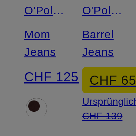
O'Polo
O'Polo
DENIM
DENIM
Mom
Barrel
Jeans
Jeans
CHF 125
CHF 6
Ursprünglic
CHF 139