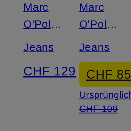
Marc
Marc
O'Polo
O'Polo
DENIM
DENIM
Jeans
Jeans
CHF 129
CHF 8
Ursprünglic
CHF 109