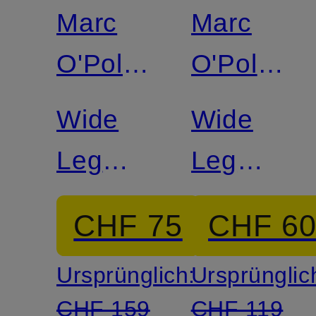
Marc
Marc
O'Polo
O'Polo
DENIM
DENIM
Wide
Wide
Leg
Leg
Jeans
Jeans
CHF 75
CHF 6
ANIO
Ursprünglich:
Ursprünglic
CHF 159
CHF 119