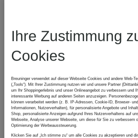
O'Polo
O'Polo
DENIM
DENIM
Ihre Zustimmung z
Boyfriend
Flared
Cookies
Jeans
Jeans
CHF 119
CHF 119
Breuninger verwendet auf dieser Webseite Cookies und andere Web-Te
(„Tools“). Mit Ihrer Zustimmung nutzen wir und unsere Partner (Drittanbi
um Ihr Shoppingerlebnis und unser Onlineangebot zu verbessern und I
interessante Werbung auf anderen Seiten anzuzeigen. Personenbezog
können verarbeitet werden (z. B. IP-Adressen, Cookie-ID, Browser- und
Informationen, Nutzerverhalten), für personalisierte Angebote und Inhal
Shop, personalisierte Anzeigen aufgrund Ihres Nutzerverhaltens auf un
Webseite, Analyse unserer Webseite, um diese für Sie zu verbessern o
Optimierung der Werbeaussteuerung.
Klicken Sie auf „Ich stimme zu“ um alle Cookies zu akzeptieren und dir