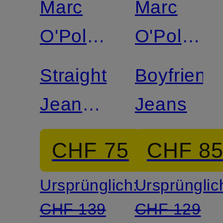
Marc
Marc
O'Polo
O'Polo
DENIM
DENIM
Straight
Boyfriend
Jeans
Jeans
TOMMA
CHF 75
CHF 8
Ursprünglich:
Ursprünglic
CHF 139
CHF 129