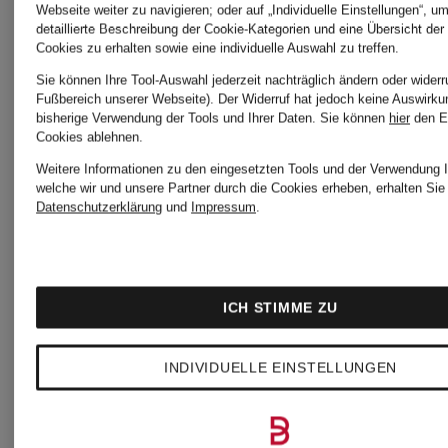
Webseite weiter zu navigieren; oder auf „Individuelle Einstellungen“, u
detaillierte Beschreibung der Cookie-Kategorien und eine Übersicht der
Cookies zu erhalten sowie eine individuelle Auswahl zu treffen.
Sie können Ihre Tool-Auswahl jederzeit nachträglich ändern oder widerr
Fußbereich unserer Webseite). Der Widerruf hat jedoch keine Auswirku
bisherige Verwendung der Tools und Ihrer Daten.
Sie können
hier
den E
Cookies ablehnen.
Weitere Informationen zu den eingesetzten Tools und der Verwendung I
welche wir und unsere Partner durch die Cookies erheben, erhalten Sie 
Datenschutzerklärung
und
Impressum
.
Zertifiziert
Zertifiziert
Marc
Marc
ICH STIMME ZU
Mix &
O'Polo
O'Polo
INDIVIDUELLE EINSTELLUNGEN
Match
DENIM
DENIM