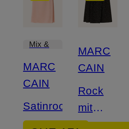
Mix &
MARC
Match
MARC
CAIN
CAIN
Rock
Satinrock
mit
Glitzergar