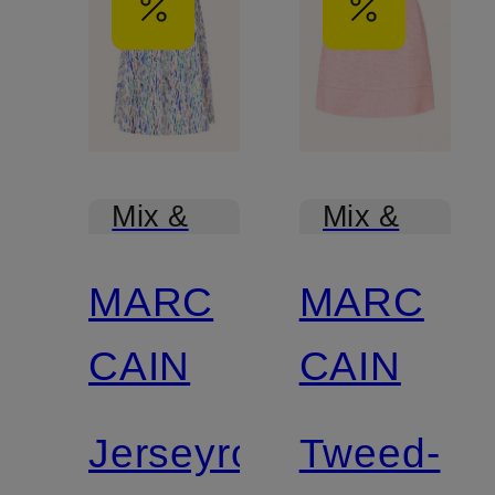
Mix &
Mix &
Match
Match
MARC
MARC
CAIN
CAIN
Jerseyrock
Tweed-