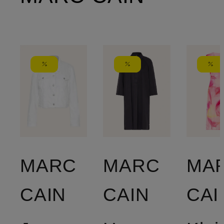
MARC
MARC
MA
CAIN
CAIN
CAI