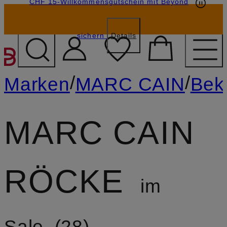
CHF 15-Willkommensgutschein mit Beyond
sichern
Details
ZUM HAUPTINHALT ÜBE
/
/
Marken
MARC CAIN
Bek
MARC CAIN
RÖCKE
im
Sale
28