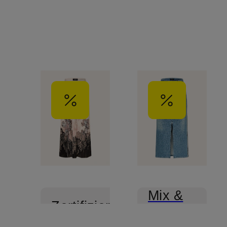
Mix &
Zertifiziert
Match