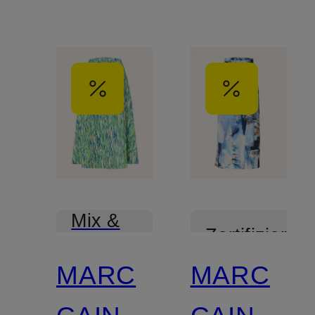
Mix &
Zertifiziert
Match
MARC
MARC