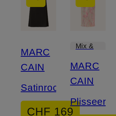
Mix &
MARC
Match
MARC
CAIN
CAIN
Satinrock
Plisseero
CHF 169