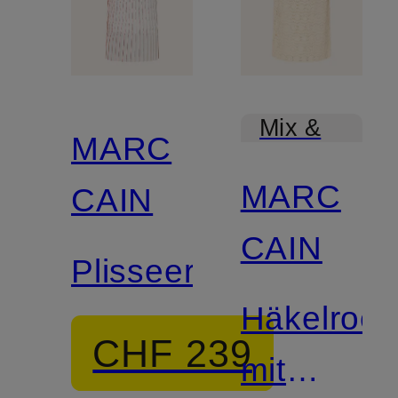
Mix &
MARC
Match
MARC
CAIN
CAIN
Plisseerock
Häkelrock
CHF 239
mit