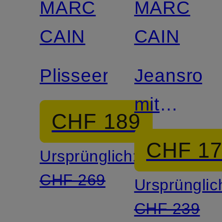
MARC
MARC
CAIN
CAIN
Plisseerock
Jeansroc
mit
CHF 189
Galonstre
CHF 1
Ursprünglich:
CHF 269
Ursprünglic
CHF 239