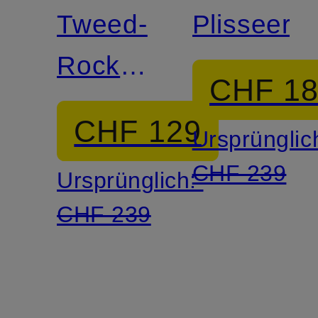
Tweed-
Plisseero
Rock
CHF 1
mit
CHF 129
Ursprünglic
Glitzergarn
CHF 239
Ursprünglich:
CHF 239