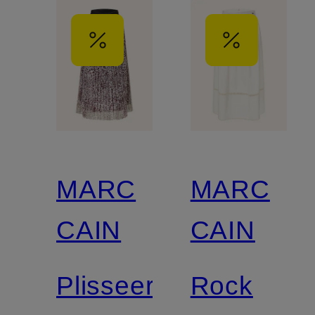
MARC
MARC
CAIN
CAIN
Plisseerock
Rock