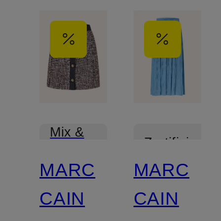
Mix &
Zertifiziert
Match
MARC
MARC
CAIN
CAIN