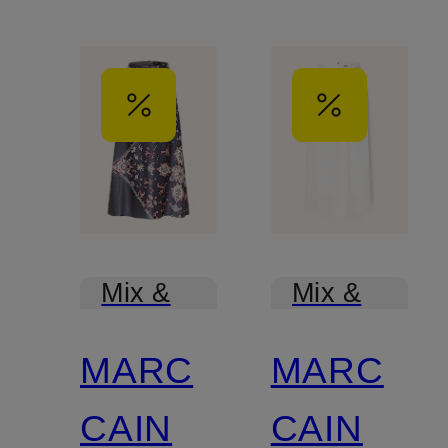
Mix &
Mix &
Match
Match
MARC
MARC
CAIN
CAIN