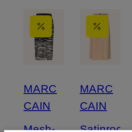
MARC
MARC
CAIN
CAIN
Mesh-
Satinrock