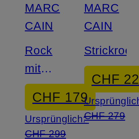
MARC
MARC
CAIN
CAIN
Rock
Strickrock
mit
CHF 2
Partien
CHF 179
Ursprünglic
CHF 279
Ursprünglich:
CHF 299