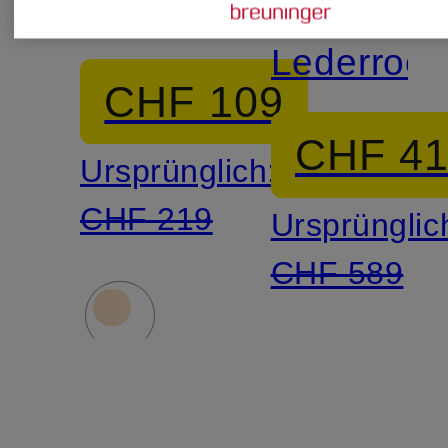
Satinrock
Lederrock
CHF 109
CHF 4
Ursprünglich:
CHF 219
Ursprünglic
CHF 589