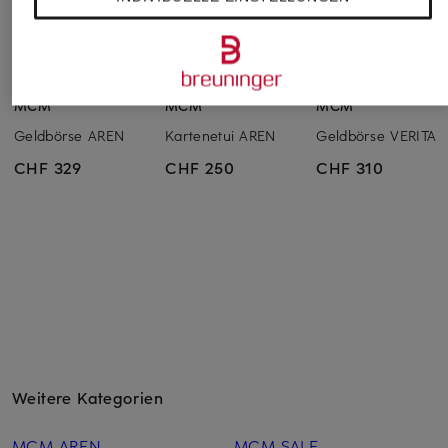
MCM
MCM
MCM
Geldbörse AREN
Kartenetui AREN
Geldbörse VERITAS
CHF 329
CHF 250
CHF 310
Weitere Kategorien
MCM AREN
MCM SALE