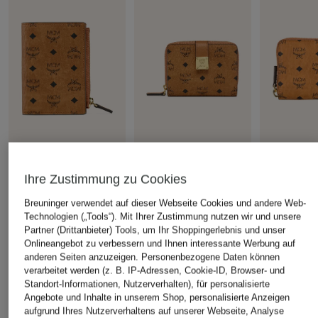
MCM
MCM
MCM
Ihre Zustimmung zu Cookies
Geldbörse
Geldbörse AREN
Geldbörse 
CHF 320
CHF 329
CHF 310
Breuninger verwendet auf dieser Webseite Cookies und andere Web-
Technologien („Tools“). Mit Ihrer Zustimmung nutzen wir und unsere
Partner (Drittanbieter) Tools, um Ihr Shoppingerlebnis und unser
Onlineangebot zu verbessern und Ihnen interessante Werbung auf
anderen Seiten anzuzeigen. Personenbezogene Daten können
verarbeitet werden (z. B. IP-Adressen, Cookie-ID, Browser- und
ÄHNLICHE ARTIKEL ENTDECKEN
Standort-Informationen, Nutzerverhalten), für personalisierte
Angebote und Inhalte in unserem Shop, personalisierte Anzeigen
aufgrund Ihres Nutzerverhaltens auf unserer Webseite, Analyse