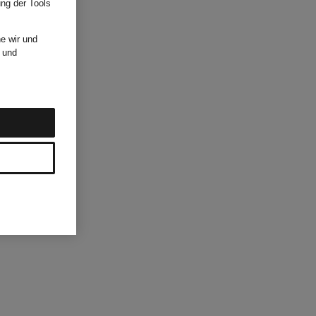
ung der Tools
e wir und
und