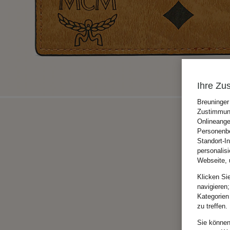
Ihre Zu
Breuninger
Zustimmung
Onlineange
Personenbe
Standort-I
personalis
Webseite, 
Klicken Si
navigieren;
Kategorien
zu treffen.
Sie können