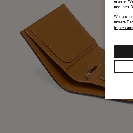
unserer We
und Ihrer 
Weitere In
unsere Par
Impressu