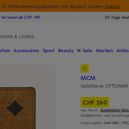
15-Willkommensgutschein mit Beyond sichern
Details
N
s Versand ab CHF 149
30 Tage kos
HOME & LIVING
chen
Accessoires
Sport
Beauty
% Sale
Marken
Anläs
MCM
Geldbörse OTTOMAR
CHF 260
inkl. MwSt.,
kostenloser Ver
Zollgebühren und Verzollung
Ursprünglich:
CHF 320
(-18%