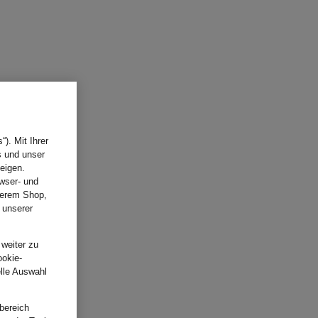
). Mit Ihrer
s und unser
eigen.
wser- und
nserem Shop,
 unserer
.
 weiter zu
ookie-
elle Auswahl
bereich