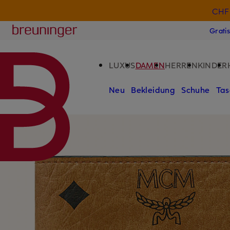
CHF 
ZUM HAUPTINHALT ÜBERSPRINGEN
ZUM SUCHFELD ÜBERSPRINGE
Breuninger
Grati
LUXUS
DAMEN
HERREN
KINDER
Neu
Bekleidung
Schuhe
Tas