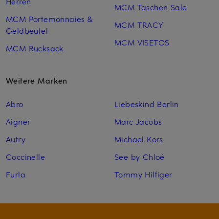
Herren
MCM Taschen Sale
MCM Portemonnaies &
MCM TRACY
Geldbeutel
MCM VISETOS
MCM Rucksack
Weitere Marken
Abro
Liebeskind Berlin
Aigner
Marc Jacobs
Autry
Michael Kors
Coccinelle
See by Chloé
Furla
Tommy Hilfiger