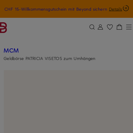
CHF 15-Willkommensgutschein mit Beyond sichern
Details
ZUM HAUPTINHALT ÜBERSPRINGEN
ZUM SUCHFELD ÜBERSPRINGE
MCM
Geldbörse PATRICIA VISETOS zum Umhängen