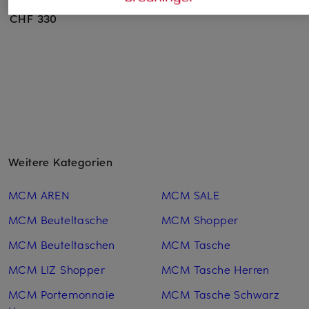
CHF 410
CHF 320
CHF 330
Weitere Kategorien
MCM AREN
MCM SALE
MCM Beuteltasche
MCM Shopper
MCM Beuteltaschen
MCM Tasche
MCM LIZ Shopper
MCM Tasche Herren
MCM Portemonnaie
MCM Tasche Schwarz