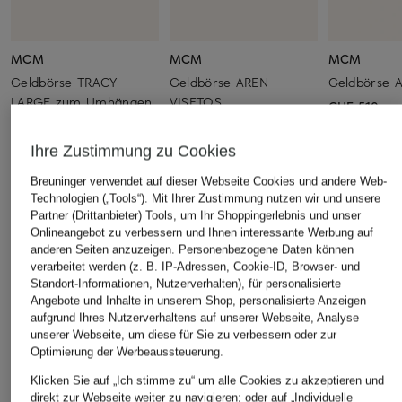
MCM
MCM
MCM
Geldbörse TRACY
Geldbörse AREN
Geldbörse 
LARGE zum Umhängen
VISETOS
CHF 510
CHF 650
CHF 520
Ihre Zustimmung zu Cookies
Breuninger verwendet auf dieser Webseite Cookies und andere Web-
Technologien („Tools“). Mit Ihrer Zustimmung nutzen wir und unsere
ÄHNLICHE ARTIKEL ENTDECKEN
Partner (Drittanbieter) Tools, um Ihr Shoppingerlebnis und unser
Onlineangebot zu verbessern und Ihnen interessante Werbung auf
anderen Seiten anzuzeigen. Personenbezogene Daten können
verarbeitet werden (z. B. IP-Adressen, Cookie-ID, Browser- und
Standort-Informationen, Nutzerverhalten), für personalisierte
Angebote und Inhalte in unserem Shop, personalisierte Anzeigen
aufgrund Ihres Nutzerverhaltens auf unserer Webseite, Analyse
unserer Webseite, um diese für Sie zu verbessern oder zur
Optimierung der Werbeaussteuerung.
Klicken Sie auf „Ich stimme zu“ um alle Cookies zu akzeptieren und
direkt zur Webseite weiter zu navigieren; oder auf „Individuelle