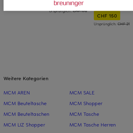
CHF 460
CHF 100
LEATHER
Ursprünglich:
CHF 170
CHF 150
Ursprünglich:
CHF 210
Weitere Kategorien
MCM AREN
MCM SALE
MCM Beuteltasche
MCM Shopper
MCM Beuteltaschen
MCM Tasche
MCM LIZ Shopper
MCM Tasche Herren