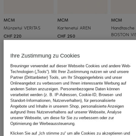
MCM
MCM
MCM
Münzetui VERITAS
Kartenetui AREN
Handtasche
BOSTON VI
CHF 220
CHF 250
CHF 950
Ihre Zustimmung zu Cookies
Breuninger verwendet auf dieser Webseite Cookies und andere Web-
ÄHNLICHE ARTIKEL ENTDECKEN
Technologien („Tools“). Mit Ihrer Zustimmung nutzen wir und unsere
Partner (Drittanbieter) Tools, um Ihr Shoppingerlebnis und unser
Onlineangebot zu verbessern und Ihnen interessante Werbung auf
anderen Seiten anzuzeigen. Personenbezogene Daten können
verarbeitet werden (z. B. IP-Adressen, Cookie-ID, Browser- und
Standort-Informationen, Nutzerverhalten), für personalisierte
Angebote und Inhalte in unserem Shop, personalisierte Anzeigen
aufgrund Ihres Nutzerverhaltens auf unserer Webseite, Analyse
unserer Webseite, um diese für Sie zu verbessern oder zur
Optimierung der Werbeaussteuerung.
Klicken Sie auf „Ich stimme zu“ um alle Cookies zu akzeptieren und