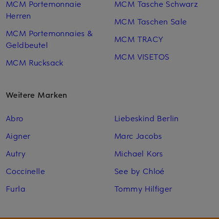
MCM Portemonnaie
MCM Tasche Schwarz
Herren
MCM Taschen Sale
MCM Portemonnaies &
MCM TRACY
Geldbeutel
MCM VISETOS
MCM Rucksack
Weitere Marken
Abro
Liebeskind Berlin
Aigner
Marc Jacobs
Autry
Michael Kors
Coccinelle
See by Chloé
Furla
Tommy Hilfiger