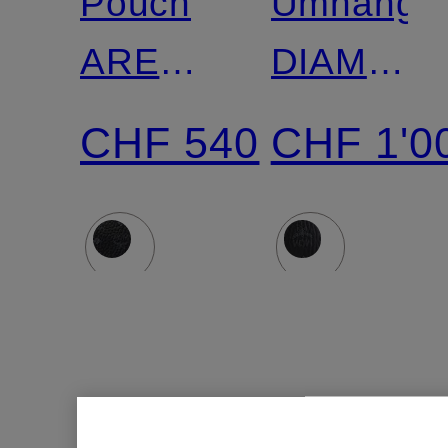
Pouch
Umhänget
AREN
DIAMANT
VISETOS
3D VI
CHF 540
CHF 1'0