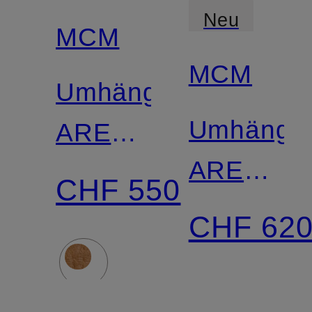
Neu
MCM
MCM
Umhängetasche
Umhänget
AREN
AREN
VISETOS
CHF 550
VISETOS
CHF 62