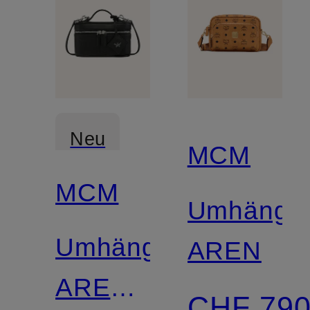
Neu
MCM
MCM
Umhänget
Umhängetasche
AREN
AREN
CHF 79