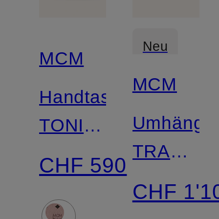
Neu
MCM
MCM
Handtasche
Umhänget
TONI
TRACY
VI
CHF 590
VISETOS
CHF 1'1
LARGE