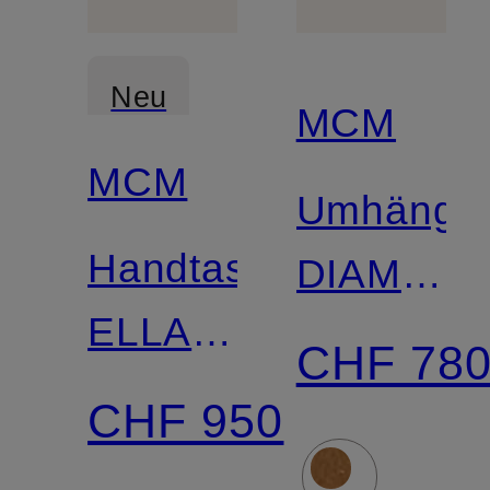
Neu
MCM
MCM
Umhänget
Handtasche
DIAMON
ELLA
3D
CHF 78
BOSTON
CHF 950
VISETOS