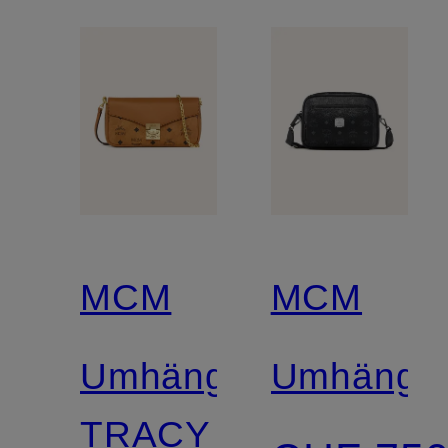
MCM
MCM
Umhängetasche
Umhänget
TRACY