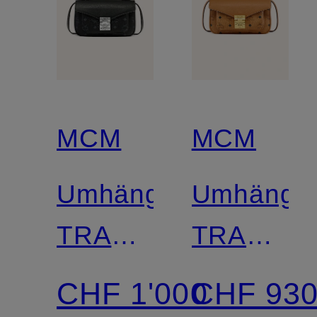
MCM
MCM
Umhängetasche
Umhänget
TRACY
TRACY
VI
VI
CHF 1'000
CHF 93