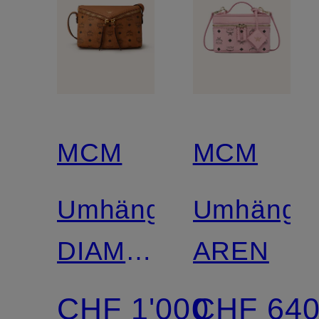
MCM
MCM
Umhängetasche
Umhänget
DIAMANT
AREN
3D VI
CHF 1'000
CHF 64