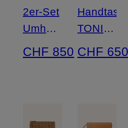
2er-Set
Handtasc
Umhängetaschen
TONI
AREN
SMALL
CHF 850
CHF 65
VI
SMALL