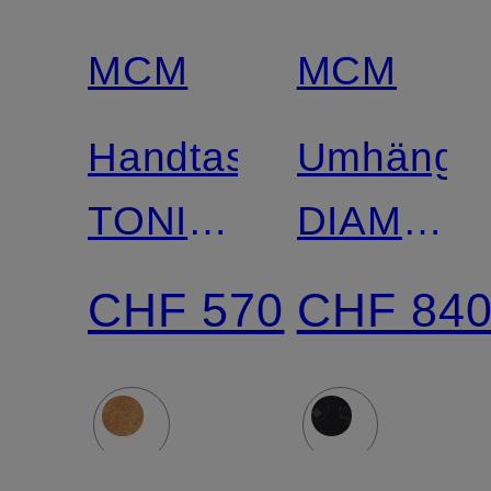
MCM
MCM
Handtasche
Umhänget
TONI
DIAMON
VI
3D
CHF 570
CHF 84