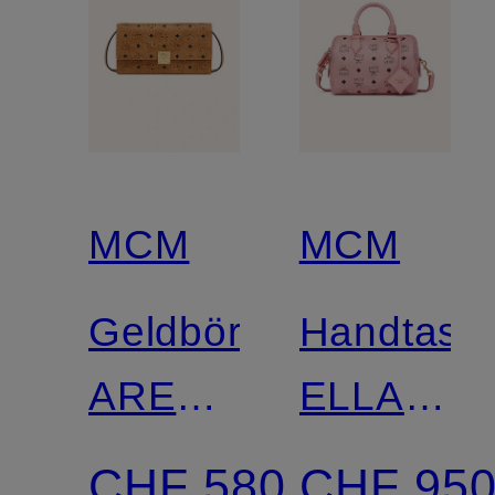
MCM
MCM
Geldbörse
Handtasc
AREN
ELLA
zum
BOSTON
CHF 580
CHF 95