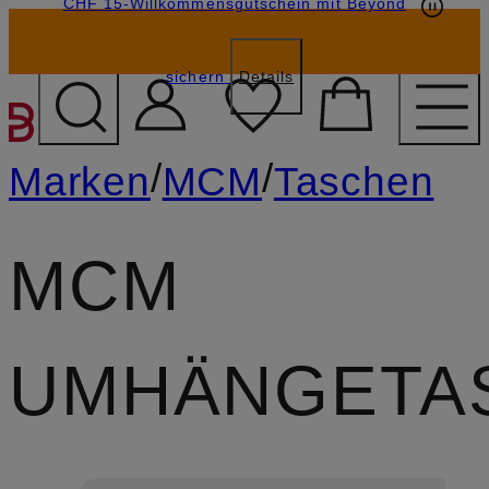
CHF 15-Willkommensgutschein mit Beyond
sichern
Details
ZUM HAUPTINHALT ÜBE
/
/
Marken
MCM
Taschen
MCM
UMHÄNGETA