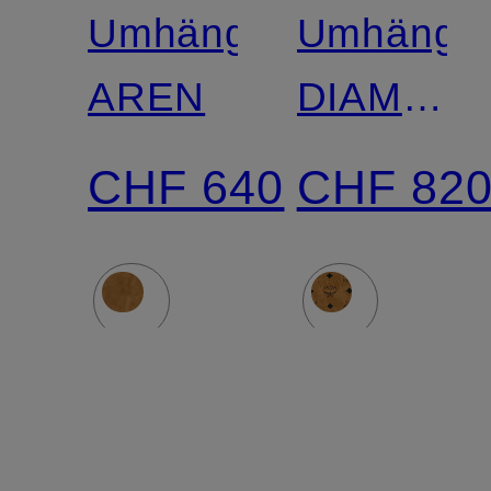
Umhängetasche
Umhänget
AREN
DIAMON
SMALL
CHF 640
CHF 82