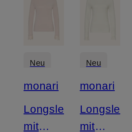
Neu
Neu
monari
monari
Longsleeve
Longslee
mit
mit