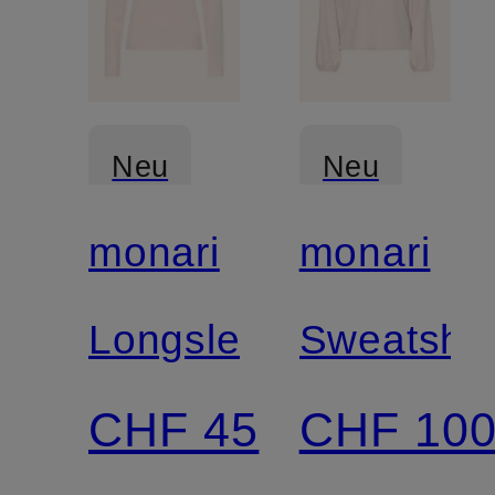
Neu
Neu
monari
monari
Zertifiziert
Longsleeve
Sweatshir
CHF 45
CHF 10