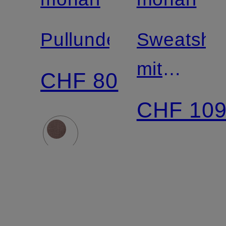
Zertifiziert
Pullunder
Sweatshir
mit
CHF 80
Schmucks
CHF 10