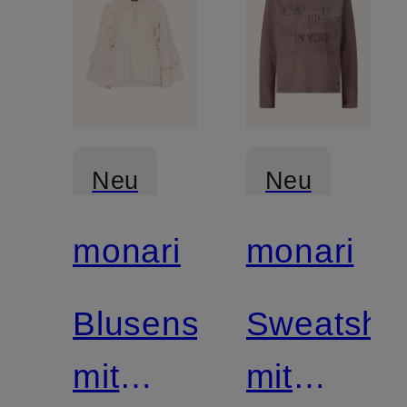
Neu
Neu
monari
monari
Blusenshirt
Sweatshir
mit
mit