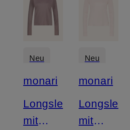
Neu
Neu
monari
monari
Longsleeve
Longslee
mit
mit