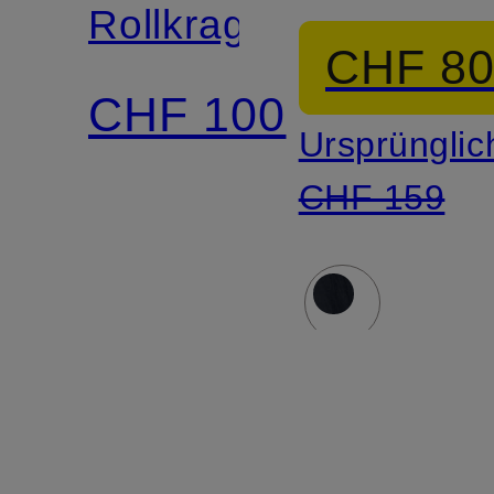
Rollkragenpullover
CHF 8
CHF 100
Ursprünglic
CHF 159