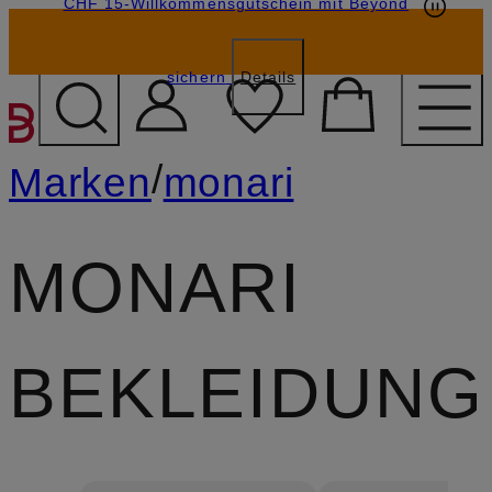
CHF 15-Willkommensgutschein mit Beyond
sichern
Details
ZUM HAUPTINHALT ÜBE
/
Marken
monari
MONARI
BEKLEIDUNG