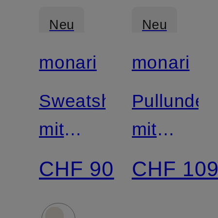
Neu
Neu
monari
monari
Sweatshirt
Pullunder
mit
mit
Schmucksteinen
Glitzergar
CHF 90
CHF 10