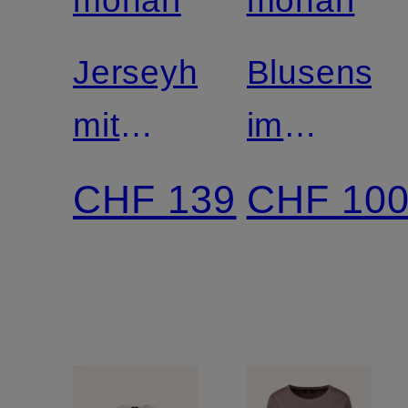
Zertifiziert
Jerseyhose
Blusenshir
mit
im
Schmucksteinen
Materialm
CHF 139
CHF 10
mit
Schmucks