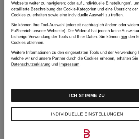
monari
monari
Webseite weiter zu navigieren; oder auf „Individuelle Einstellungen“, u
detaillierte Beschreibung der Cookie-Kategorien und eine Übersicht der
Zertifiziert
Cookies zu erhalten sowie eine individuelle Auswahl zu treffen.
Sie können Ihre Tool-Auswahl jederzeit nachträglich ändern oder widerr
Sweatshirt
Hose in
Fußbereich unserer Webseite). Der Widerruf hat jedoch keine Auswirku
bisherige Verwendung der Tools und Ihrer Daten.
Sie können
hier
den E
Cookies ablehnen.
Lederopti
CHF 109
Weitere Informationen zu den eingesetzten Tools und der Verwendung I
welche wir und unsere Partner durch die Cookies erheben, erhalten Sie 
Datenschutzerklärung
und
Impressum
.
CHF 13
ICH STIMME ZU
INDIVIDUELLE EINSTELLUNGEN