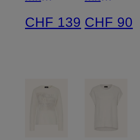
Rüschen
Spitze
CHF 139
CHF 90
und
Pailletten