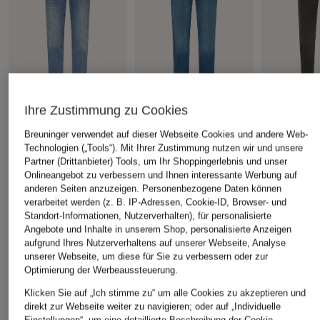
Ihre Zustimmung zu Cookies
MOS MOSH
MOS MOSH
MOS MOSH
Breuninger verwendet auf dieser Webseite Cookies und andere Web-
Straight Leg Jeans
Jeans MMNAOMI
Skinny Jea
Technologien („Tools“). Mit Ihrer Zustimmung nutzen wir und unsere
MMNAOMI NOLLA
JENNY mit Glitzergarn
CHF 70
Partner (Drittanbieter) Tools, um Ihr Shoppingerlebnis und unser
Onlineangebot zu verbessern und Ihnen interessante Werbung auf
CHF 109
CHF 109
Ursprünglich:
anderen Seiten anzuzeigen. Personenbezogene Daten können
Ursprünglich:
CHF 149
Ursprünglich:
CHF 169
verarbeitet werden (z. B. IP-Adressen, Cookie-ID, Browser- und
Standort-Informationen, Nutzerverhalten), für personalisierte
Angebote und Inhalte in unserem Shop, personalisierte Anzeigen
aufgrund Ihres Nutzerverhaltens auf unserer Webseite, Analyse
ÄHNLICHE ARTIKEL ENTDECKEN
unserer Webseite, um diese für Sie zu verbessern oder zur
Optimierung der Werbeaussteuerung.
Klicken Sie auf „Ich stimme zu“ um alle Cookies zu akzeptieren und
direkt zur Webseite weiter zu navigieren; oder auf „Individuelle
Einstellungen“, um eine detaillierte Beschreibung der Cookie-