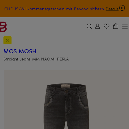
CHF 15-Willkommensgutschein mit Beyond sichern
Details
ZUM HAUPTINHALT ÜBERSPRINGEN
ZUM SUCHFELD ÜBERSPRINGE
MOS MOSH
Straight Jeans MM NAOMI PERLA