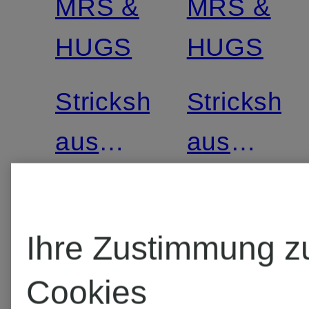
MRS &
MRS &
Zertifiziert
Zertifiziert
HUGS
HUGS
Strickshirt
Strickshirt
aus
aus
Cashmere
Cashmer
CHF 239
CHF 23
Ihre Zustimmung z
Cookies