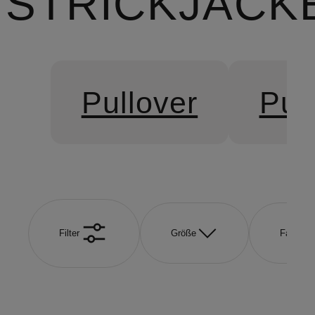
STRICKJACK
Pullover
Pul
Filter
Größe
Farbe