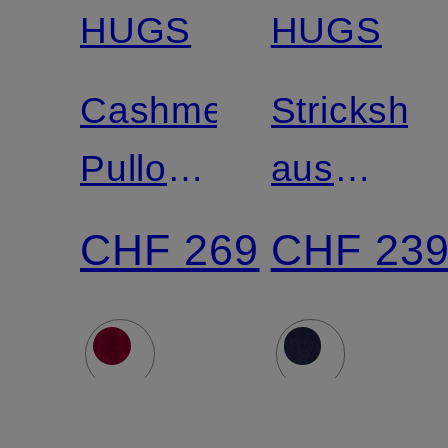
HUGS
HUGS
Cashmere-
Strickshirt
Pullover
aus
mit 3/4-
Cashmer
CHF 269
CHF 23
Arm