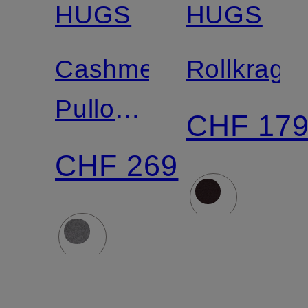
HUGS
HUGS
Cashmere-
Rollkrage
Pullover
CHF 17
mit 3/4-
CHF 269
Arm