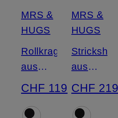
MRS &
MRS &
Zertifiziert
HUGS
HUGS
Rollkragenpullover
Strickshirt
aus
aus
Merinowolle
Cashmer
CHF 119
CHF 21
mit
abnehmb