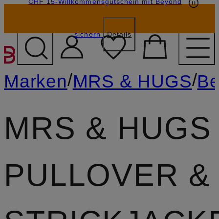
CHF 15-Willkommensgutschein mit Beyond
sichern
Details
ZUM HAUPTINHALT ÜBE
/
/
Marken
MRS & HUGS
Be
MRS & HUGS
PULLOVER &