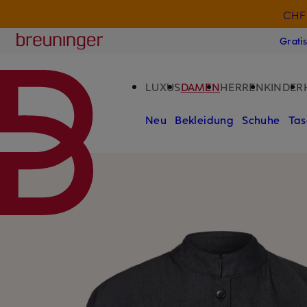
CHF 
ZUM HAUPTINHALT ÜBERSPRINGEN
ZUM SUCHFELD ÜBERSPRINGE
Breuninger
Grati
LUXUS
DAMEN
HERREN
KINDER
Neu
Bekleidung
Schuhe
Tas