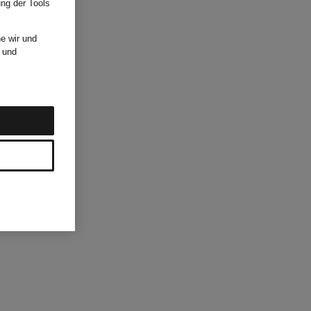
ung der Tools
e wir und
und