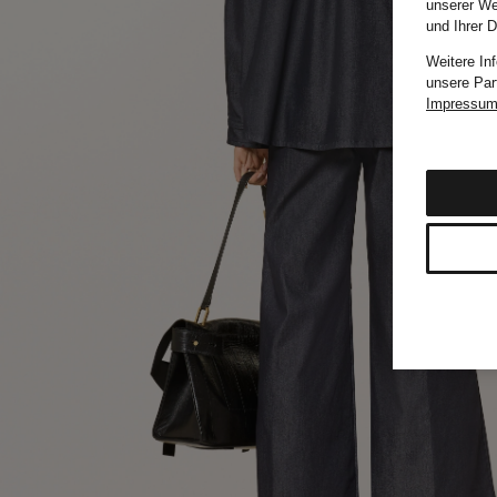
unserer We
und Ihrer 
Weitere In
unsere Par
Impressu