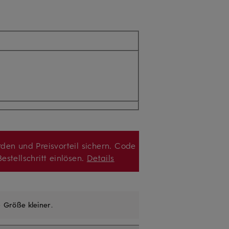
den und Preisvorteil sichern. Code
estellschritt einlösen.
Details
e
Größe kleiner
.