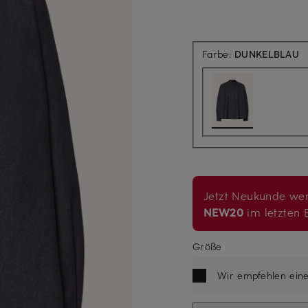
Farbe:
DUNKELBLAU
Jetzt Neukunde wer
NEW20
im letzten B
Größe
Wir empfehlen ein