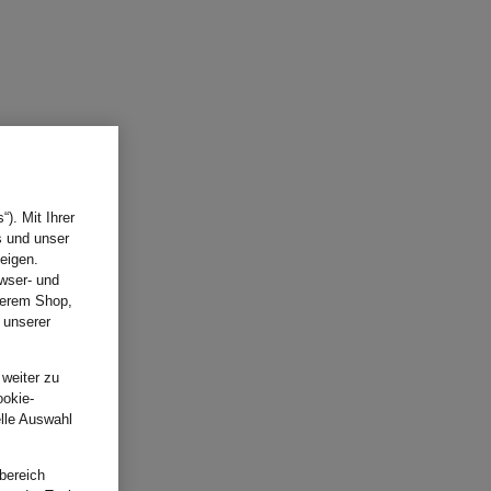
). Mit Ihrer
s und unser
eigen.
wser- und
nserem Shop,
 unserer
.
 weiter zu
ookie-
elle Auswahl
bereich