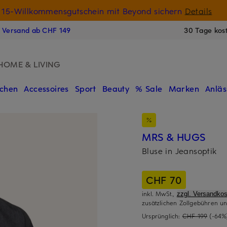
15-Willkommensgutschein mit Beyond sichern
Details
N
s Versand ab CHF 149
30 Tage kos
HOME & LIVING
chen
Accessoires
Sport
Beauty
% Sale
Marken
Anläs
MRS & HUGS
Bluse in Jeansoptik
CHF 70
inkl. MwSt.,
zzgl. Versandkos
zusätzlichen Zollgebühren un
Ursprünglich:
CHF 199
(-64%