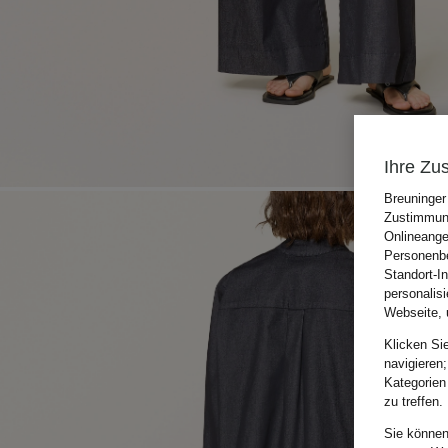
Ihre Zu
Breuninger
Zustimmung
Onlineange
Personenbe
Standort-I
personalis
Webseite, 
Klicken Si
navigieren;
Kategorien
zu treffen.
Sie können