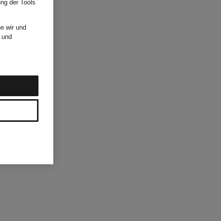
ung der Tools
e wir und
und