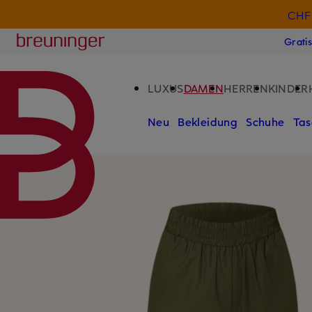
CHF 
ZUM HAUPTINHALT ÜBERSPRINGEN
ZUM SUCHFELD ÜBERSPRINGE
Breuninger
Grati
LUXUS
DAMEN
HERREN
KINDER
Neu
Bekleidung
Schuhe
Tas