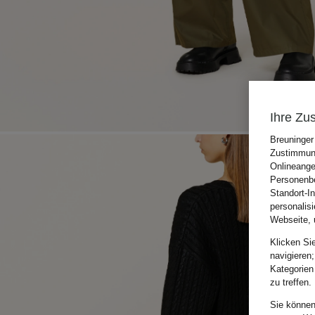
Ihre Zu
Breuninger
Zustimmung
Onlineange
Personenbe
Standort-I
personalis
Webseite, 
Klicken Si
navigieren;
Kategorien
zu treffen.
Sie können