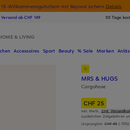
15-Willkommensgutschein mit Beyond sichern
Details
N
s Versand ab CHF 149
30 Tage kos
HOME & LIVING
chen
Accessoires
Sport
Beauty
% Sale
Marken
Anläs
MRS & HUGS
Cargohose
CHF 25
inkl. MwSt.,
zzgl. Versandkos
zusätzlichen Zollgebühren un
Ursprünglich:
CHF 85
(-70%)