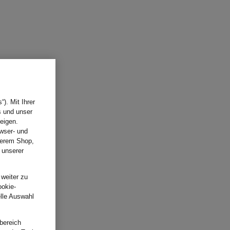
). Mit Ihrer
s und unser
eigen.
wser- und
nserem Shop,
 unserer
.
 weiter zu
ookie-
elle Auswahl
bereich