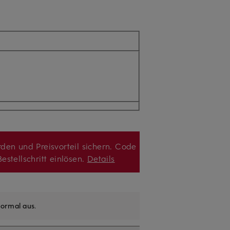
den und Preisvorteil sichern. Code
estellschritt einlösen.
Details
ormal aus
.