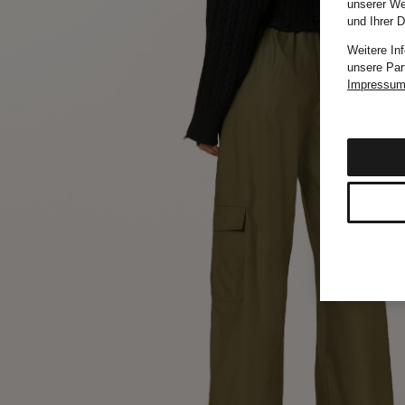
unserer We
und Ihrer 
Weitere In
unsere Par
Impressu