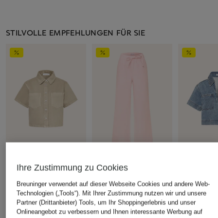
STILVOLLE EMPFEHLUNGEN FÜR SIE
MRS & HUGS
MRS & HUGS
MRS & HUG
Ihre Zustimmung zu Cookies
Jeansbluse
Marlenehose
Jeansbluse
Breuninger verwendet auf dieser Webseite Cookies und andere Web-
CHF 50
CHF 50
CHF 60
Technologien („Tools“). Mit Ihrer Zustimmung nutzen wir und unsere
Ursprünglich:
CHF 119
Ursprünglich:
CHF 139
Ursprünglich:
Partner (Drittanbieter) Tools, um Ihr Shoppingerlebnis und unser
Onlineangebot zu verbessern und Ihnen interessante Werbung auf