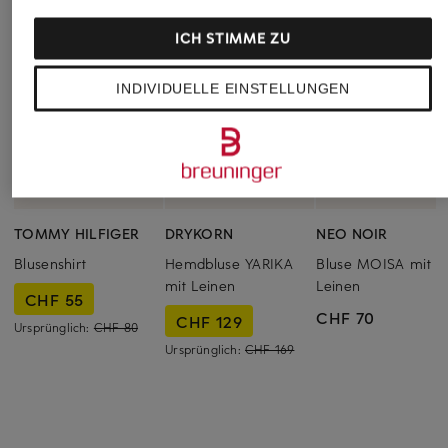
ICH STIMME ZU
INDIVIDUELLE EINSTELLUNGEN
TOMMY HILFIGER
DRYKORN
NEO NOIR
Blusenshirt
Hemdbluse YARIKA
Bluse MOISA mit
mit Leinen
Leinen
CHF 55
CHF 70
CHF 129
Ursprünglich:
CHF 80
Ursprünglich:
CHF 169