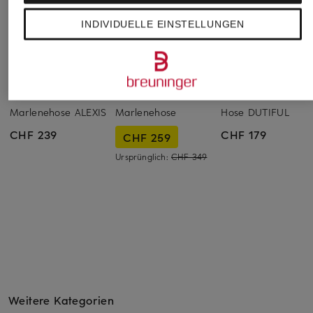
INDIVIDUELLE EINSTELLUNGEN
CAMBIO
windsor.
DRYKORN
Marlenehose ALEXIS
Marlenehose
Hose DUTIFUL
CHF 239
CHF 179
CHF 259
Ursprünglich:
CHF 349
Weitere Kategorien