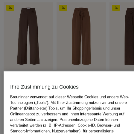
MRS & HUGS
WEEKEND Max Mara
darling har
Marlenehose
7/8-Hose MODICO aus
Leinenhose
Ihre Zustimmung zu Cookies
Jersey
CHF 85
CHF 60
Breuninger verwendet auf dieser Webseite Cookies und andere Web-
CHF 129
Ursprünglich:
CHF 259
Ursprünglich:
Technologien („Tools“). Mit Ihrer Zustimmung nutzen wir und unsere
Ursprünglich:
CHF 165
Partner (Drittanbieter) Tools, um Ihr Shoppingerlebnis und unser
Onlineangebot zu verbessern und Ihnen interessante Werbung auf
anderen Seiten anzuzeigen. Personenbezogene Daten können
ÄHNLICHE ARTIKEL ENTDECKEN
verarbeitet werden (z. B. IP-Adressen, Cookie-ID, Browser- und
Standort-Informationen, Nutzerverhalten), für personalisierte