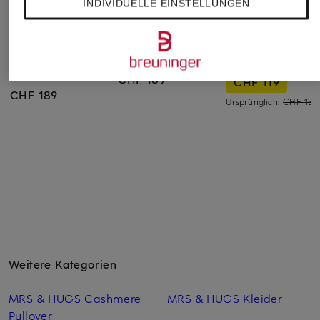
INDIVIDUELLE EINSTELLUNGEN
BIRKENSTOCK
BIRKENSTOCK
espadrij l'originale
Pantoletten BLAIR D-
Pantoletten BOSTON
Pantoletten
BUCKLE
CHF 189
CHF 119
CHF 189
Ursprünglich:
CHF 139
Weitere Kategorien
MRS & HUGS Cashmere
MRS & HUGS Kleider
Pullover