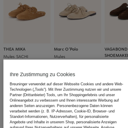
THEA MIKA
Marc O'Polo
VAGABOND
SHOEMAKE
Mules SACHI
Mules
Mules ALEY
CHF 159
CHF 139
CHF 109
Ursprünglich:
CHF 219
Ursprünglich:
CHF 169
Ihre Zustimmung zu Cookies
Ursprünglich:
Breuninger verwendet auf dieser Webseite Cookies und andere Web-
Technologien („Tools“). Mit Ihrer Zustimmung nutzen wir und unsere
ÄHNLICHE ARTIKEL ENTDECKEN
Partner (Drittanbieter) Tools, um Ihr Shoppingerlebnis und unser
Onlineangebot zu verbessern und Ihnen interessante Werbung auf
anderen Seiten anzuzeigen. Personenbezogene Daten können
verarbeitet werden (z. B. IP-Adressen, Cookie-ID, Browser- und
Standort-Informationen, Nutzerverhalten), für personalisierte
Angebote und Inhalte in unserem Shop, personalisierte Anzeigen
aufgrund Ihres Nutzerverhaltens auf unserer Webseite, Analyse