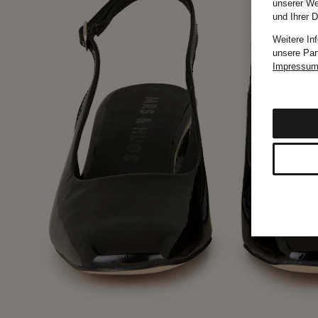
unserer We
und Ihrer 
Weitere In
unsere Par
Impressu