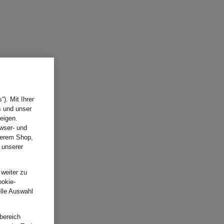
). Mit Ihrer
s und unser
eigen.
wser- und
nserem Shop,
 unserer
.
 weiter zu
ookie-
elle Auswahl
bereich