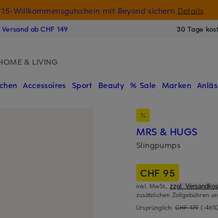
15-Willkommensgutschein mit Beyond sichern
Details
N
s Versand ab CHF 149
30 Tage kos
HOME & LIVING
chen
Accessoires
Sport
Beauty
% Sale
Marken
Anläs
MRS & HUGS
Slingpumps
CHF 95
inkl. MwSt.,
zzgl. Versandkos
zusätzlichen Zollgebühren un
Ursprünglich:
CHF 179
(-46%