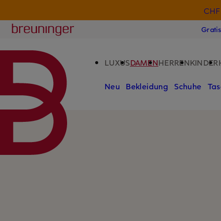
CHF 
ZUM HAUPTINHALT ÜBERSPRINGEN
ZUM SUCHFELD ÜBERSPRINGE
Breuninger
Grati
LUXUS
DAMEN
HERREN
KINDER
Neu
Bekleidung
Schuhe
Tas