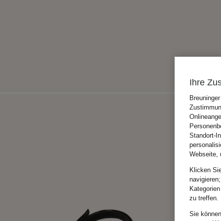
Ihre Zu
Breuninger
Zustimmung
Onlineange
Personenbe
Standort-I
personalis
Webseite, 
Klicken Si
navigieren;
Kategorien
zu treffen.
Sie können