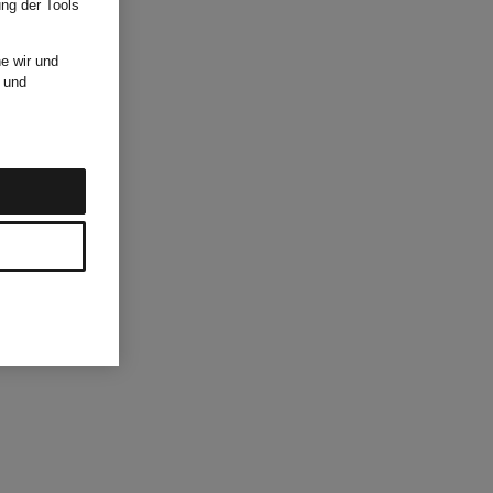
ung der Tools
e wir und
und