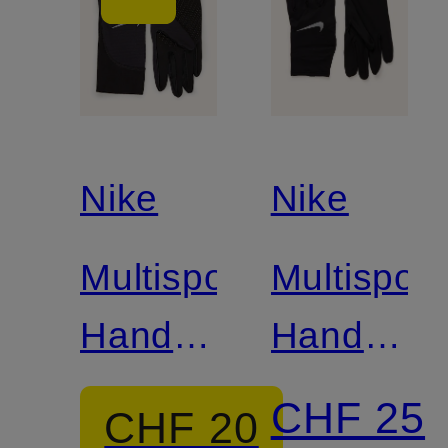
Nike
Nike
Multisport-
Multisport
Handschuhe
Handschu
THERMA-
PACER
CHF 25
CHF 20