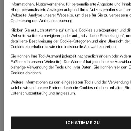
Fitnessschuhe
Laufschuhe
Lau
Informationen, Nutzerverhalten), für personalisierte Angebote und Inhal
Shop, personalisierte Anzeigen aufgrund Ihres Nutzerverhaltens auf un
Webseite, Analyse unserer Webseite, um diese für Sie zu verbessern o
FREE
VOMERO
VO
Optimierung der Werbeaussteuerung.
Klicken Sie auf „Ich stimme zu“ um alle Cookies zu akzeptieren und dir
METCON
PREMIUM
18
Webseite weiter zu navigieren; oder auf „Individuelle Einstellungen“, u
detaillierte Beschreibung der Cookie-Kategorien und eine Übersicht der
Cookies zu erhalten sowie eine individuelle Auswahl zu treffen.
6
CHF 209
CH
Sie können Ihre Tool-Auswahl jederzeit nachträglich ändern oder widerr
Fußbereich unserer Webseite). Der Widerruf hat jedoch keine Auswirku
bisherige Verwendung der Tools und Ihrer Daten.
Sie können
hier
den E
CHF 85
Cookies ablehnen.
Ursprünglich:
Ursp
Weitere Informationen zu den eingesetzten Tools und der Verwendung I
welche wir und unsere Partner durch die Cookies erheben, erhalten Sie 
CHF 260
CHF
Ursprünglich:
Datenschutzerklärung
und
Impressum
.
CHF 149
ICH STIMME ZU