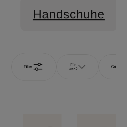
Handschuhe
Für
Filter
Größe
wen?