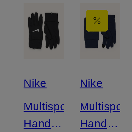
Nike
Nike
Multisport-
Multisport
Handschuhe
Handschu