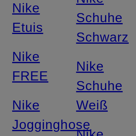
Nike
Schuhe
Etuis
Schwarz
Nike
Nike
FREE
Schuhe
Nike
Weiß
Jogginghose
Nike