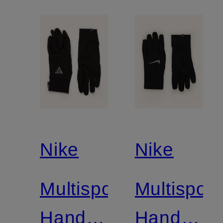
Nike
Nike
Multisport-
Multisport
Handschuhe
Handschu