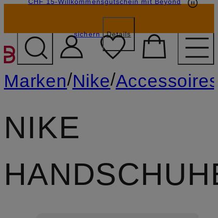
CHF 15-Willkommensgutschein mit Beyond
sichern
Details
ZUM HAUPTINHALT ÜBE
/
/
Marken
Nike
Accessoire
NIKE
HANDSCHUH