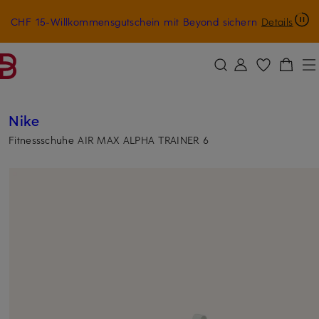
CHF 15-Willkommensgutschein mit Beyond sichern
Details
ZUM HAUPTINHALT ÜBERSPRINGEN
ZUM SUCHFELD ÜBERSPRINGE
Nike
Fitnessschuhe AIR MAX ALPHA TRAINER 6