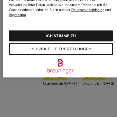
Weitere Informationen zu den eingesetzten Tools und der
Verwendung Ihrer Daten, welche wir und unsere Partner durch die
Cookies erheben, erhalten Sie in unserer
Datenschutzerklärung
und
Impressum
.
ICH STIMME ZU
INDIVIDUELLE EINSTELLUNGEN
Nike
MAAP
On
Tennisschuhe VAPOR
Rennradschuhe
Laufschuhe
PRO 3 CLY
MAAP X QUOC M3
CLOUDSURFER NE
CHF 159
CHF 329
CHF 149
Ursprünglich:
CHF 459
Ursprünglich:
CHF 200